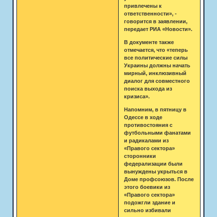
привлечены к
ответственности», -
говорится в заявлении,
передает РИА «Новости».
В документе также
отмечается, что «теперь
все политические силы
Украины должны начать
мирный, инклюзивный
диалог для совместного
поиска выхода из
кризиса».
Напомним, в пятницу в
Одессе в ходе
противостояния с
футбольными фанатами
и радикалами из
«Правого сектора»
сторонники
федерализации были
вынуждены укрыться в
Доме профсоюзов. После
этого боевики из
«Правого сектора»
подожгли здание и
сильно избивали