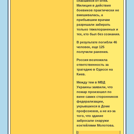
спасшихся от огня.
Милиция в действия
боевиков практически не
вмешивалась, а
прибывшим врачам
разрешали забирать
только тяжелораненых и
тех, кто был без сознания.
В результате погибли 46
человек, еще 125
получили ранения.
Россия возложила
ответственность за
трагедию в Одессе на
Киев.
Между тем в МВД
Украины заявили, что
пожар произошел по
вине самих сторонников
федерализации,
укрывшихся в Доме
профсоюзов, а не из-за
того, что здание
забросали снаружи
коктейлями Молотова.
0