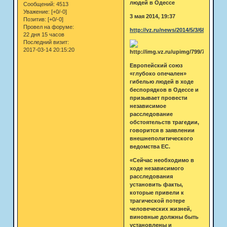
людей в Одессе
Сообщений:
4513
Уважение:
[+0/-0]
3 мая 2014, 19:37
Позитив:
[+0/-0]
Провел на форуме:
http://vz.ru/news/2014/5/3/685073.ht
22 дня 15 часов
Последний визит:
2017-03-14 20:15:20
Европейский союз
«глубоко опечален»
гибелью людей в ходе
беспорядков в Одессе и
призывает провести
независимое
расследование
обстоятельств трагедии,
говорится в заявлении
внешнеполитического
ведомства ЕС.
«Сейчас необходимо в
ходе независимого
расследования
установить факты,
которые привели к
трагической потере
человеческих жизней,
виновные должны быть
установлены и