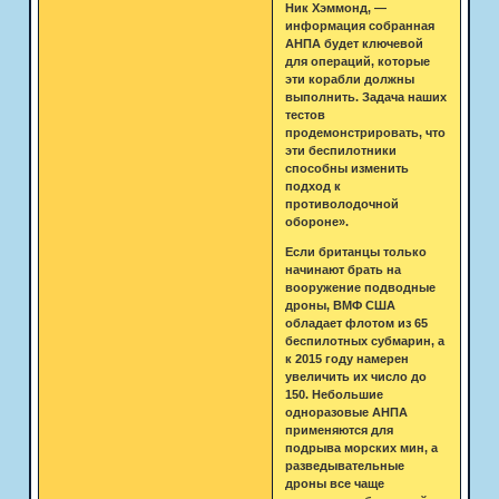
Ник Хэммонд, —
информация собранная
АНПА будет ключевой
для операций, которые
эти корабли должны
выполнить. Задача наших
тестов
продемонстрировать, что
эти беспилотники
способны изменить
подход к
противолодочной
обороне».
Если британцы только
начинают брать на
вооружение подводные
дроны, ВМФ США
обладает флотом из 65
беспилотных субмарин, а
к 2015 году намерен
увеличить их число до
150. Небольшие
одноразовые АНПА
применяются для
подрыва морских мин, а
разведывательные
дроны все чаще