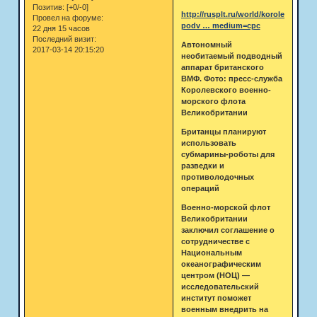
Позитив:
[+0/-0]
http://rusplt.ru/world/korolevskie-
Провел на форуме:
podv … medium=cpc
22 дня 15 часов
Последний визит:
Автономный
2017-03-14 20:15:20
необитаемый подводный
аппарат британского
ВМФ. Фото: пресс-служба
Королевского военно-
морского флота
Великобритании
Британцы планируют
использовать
субмарины-роботы для
разведки и
противолодочных
операций
Военно-морской флот
Великобритании
заключил соглашение о
сотрудничестве с
Национальным
океанографическим
центром (НОЦ) —
исследовательский
институт поможет
военным внедрить на