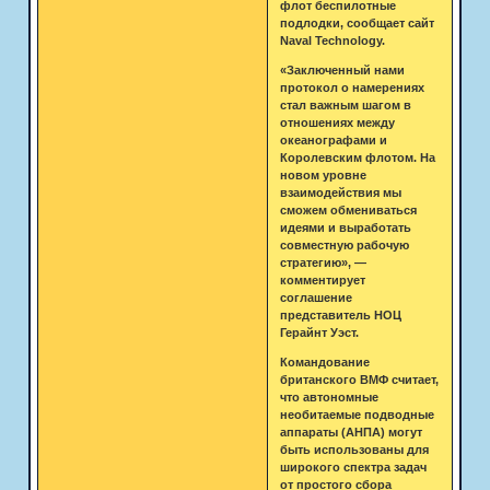
флот беспилотные
подлодки, сообщает сайт
Naval Technology.
«Заключенный нами
протокол о намерениях
стал важным шагом в
отношениях между
океанографами и
Королевским флотом. На
новом уровне
взаимодействия мы
сможем обмениваться
идеями и выработать
совместную рабочую
стратегию», —
комментирует
соглашение
представитель НОЦ
Герайнт Уэст.
Командование
британского ВМФ считает,
что автономные
необитаемые подводные
аппараты (АНПА) могут
быть использованы для
широкого спектра задач
от простого сбора