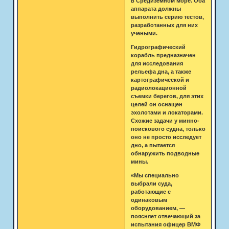
в Средиземном море. Оба
аппарата должны
выполнить серию тестов,
разработанных для них
учеными.
Гидрографический
корабль предназначен
для исследования
рельефа дна, а также
картографической и
радиолокационной
съемки берегов, для этих
целей он оснащен
эхолотами и локаторами.
Схожие задачи у минно-
поискового судна, только
оно не просто исследует
дно, а пытается
обнаружить подводные
мины.
«Мы специально
выбрали суда,
работающие с
одинаковым
оборудованием, —
поясняет отвечающий за
испытания офицер ВМФ