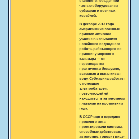
становятся обыденной
частью оборудования
субмарин и военных
кораблей.
В декабре 2013 года
американские военные
приняли активное
участие в испытаниях
новейшего подводного
робота, работающего по
принципу морского
кальмара — он
перемещается
практически бесшумно,
всасывая и выталкивая
воду. Субмарина работает
с помощью
электробатареи,
позволяющей ей
находиться в автономном
плавании на протяжении
года.
В СССР еще в середине
прошлого века
проектировали системы,
способные действовать
автономно, говорит вице-