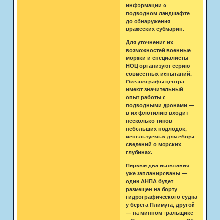
информации о
подводном ландшафте
до обнаружения
вражеских субмарин.
Для уточнения их
возможностей военные
моряки и специалисты
НОЦ организуют серию
совместных испытаний.
Океанографы центра
имеют значительный
опыт работы с
подводными дронами —
в их флотилию входит
несколько типов
небольших подлодок,
используемых для сбора
сведений о морских
глубинах.
Первые два испытания
уже запланированы —
один АНПА будет
размещен на борту
гидрографического судна
у берега Плимута, другой
— на минном тральщике