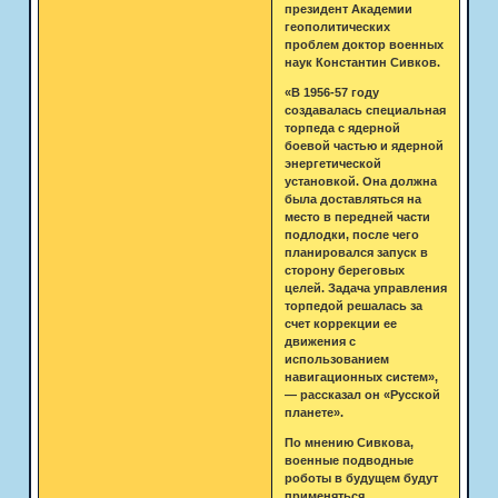
президент Академии
геополитических
проблем доктор военных
наук Константин Сивков.
«В 1956-57 году
создавалась специальная
торпеда с ядерной
боевой частью и ядерной
энергетической
установкой. Она должна
была доставляться на
место в передней части
подлодки, после чего
планировался запуск в
сторону береговых
целей. Задача управления
торпедой решалась за
счет коррекции ее
движения с
использованием
навигационных систем»,
— рассказал он «Русской
планете».
По мнению Сивкова,
военные подводные
роботы в будущем будут
применяться