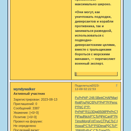
максимально широко.
«Они могут, как
уничтожать подлодки,
диверсантов и корабли
противника, так и
заниматься разведкой,
использоваться с
подводно-
диверсантскими целями,
вместе с тральщиками
бороться с морскими
минами», — перечисляет
военный эксперт.
0
2
Поделиться
2023-
wyndywalker
12-09 02:22:53
Активный участник
Р±Р»РёР·
248.5
Bett
CHAP
Mark
Robe
Vic
Зарегистрирован
: 2023-08-13
Reit
РљРёС€Рє
Р’Р»Р°Рґ
Pens
РРІР°С€
B
Приглашений:
0
Р’РёС‚Р°
Р­
Сообщений:
3387
Р»РёР°
R113
Digi
0508
РР»Р»СЋ
РґСѓРјР
Уважение:
[+0/-0]
Рј
Paul
Nick
Р°СЂРјРё
Cart
Р”РёРєРѕ
Рњ
Позитив:
[+0/-0]
Timo
Morp
Frit
Trev
СЃРµСЂС‚
Phil
Coto
Р
Провел на форуме:
Не определено
Howa
Р‘СЂР°РЅ
Dima
РўСЂР°Рї
Feli
Р’Р
Последний визит:
JPAN
РџРµС‚СЂ
Zone
03-