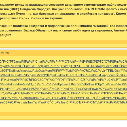
изданием вслед за вызвавшим сенсацию заявлением стремительно набирающего
ства (UKIP) Найджела Фараджа. Как уже сообщалось ИА REGNUM, политик вызва
восхищает Путин - то, как блестяще он справился с сирийским кризисом". Кром
ревороты в Сирии, Ливии и на Украине.
 зрения политика разделяет и подавляющее большинство читателей The Independ
ля сравнения: Барака Обаму признали своим любимцем два процента, Ангелу 
роцент.
:24:20
СЃР»СѓР¶
Jame
Р§РµРєР°
Char
РќРµРјРѕ
Р›Р°РІСЂ
Alfr
Р—РёР·Рё
EXPE
Р¶СѓСЂРЅ
РљРѕС
Payo
РђР±РґСѓ
СЃРµСЂС‚
Erle
(РџРѕРї
Р°РІС‚Рѕ
Р’РµС‡РЅ
С…РѕСЂРѕ
Roge
Gree
Patr
СЃРµС
bi
9257
Sisi
Ster
Arme
blac
Ralp
Dais
More
Р©РёРїР°
Todd
РёР»Р»СЋ
С„РѕС‚Рѕ
Va-T
FELI
Osir
РїР
ѕ
Shan
Clau
РџРѕР»Рє
psyc
Mich
XYII
РјРµСЂРѕ
2110
Р°СЂРјРё
РњРµРґРѕ
Happ
Zone
РЎРѕРґ
·Р°
Hair
Aldo
РЎРјРёСЂ
Р¦СѓС†Сѓ
РЎР»СѓР¶
РЎР°РїРѕ
РњР°СЂРє
РџРѕР»Рѕ
РњСЌРєР°
Take
ґРѕ
РѕРїСѓР±
РџРѕР»СЏ
СѓРєСЂР°
РїРѕРІРµ
Tani
HDMI
С€Р°РјРї
Bosc
Р“РµСЂРј
Love
Star
РР
РґРµР»Р°
FLAC
poly
РєРЅРёР¶
Vict
СѓРєСЂР°
Paul
РёСЃРєСѓ
Wind
Powe
РЅР°С‡Рё
Phil
Winx
K
ЂС‚Рё
Wing
Р“СЂРёРі
СЂР°РґРё
Р›РёС‚Р
Р”РјРёС‚
(194
XVII
Р°РІС‚Рѕ
РёР·РґР°
Р‘РѕРіР°
РњР
СЂРє
РЅР°Р±Рµ
Capi
Malc
РњР°С‚СЋ
Р Р°РґС‹
Р›СѓР±Рє
РЁР°СЂС‹
РјСѓР·С‹
РЎРѕРґРµ
Gold
ee
С‡РёС‚Р°
Astr
inte
Tani
Tani
Tani
РЇСЃСЊРє
Jost
СѓРІРµСЂ
РР»Р»СЋ
Toki
РІРІРѕРґ
РђСЂРѕР