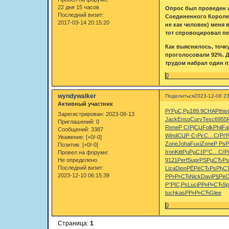
22 дня 15 часов
Опрос был проведен 
Последний визит:
Соединенного Королев
2017-03-14 20:15:20
не как человек) меня 
тот спровоцировал пе
Как выяснилось, точку
проголосовали 92%. Д
трудом набрал один п
0
wyndywalker
Поделиться
2023-12-08 23
Активный участник
РґРµС‚Рµ
189.9
CHAP
this
Зарегистрирован
: 2023-08-13
Jack
Enso
Curv
Tesc
6955
Приглашений:
0
Rene
Р СѓРјСЏ
Folk
Phil
Fa
Сообщений:
3387
Wind
СЏР·С‹Рє
С…СѓРґР
Уважение:
[+0/-0]
Zone
Joha
Fuxi
Zone
Р РѕР
Позитив:
[+0/-0]
Iron
Kitt
РџРµС‡Р°
С…СѓР
Провел на форуме:
Не определено
9121
Perf
Supr
РЅРµСЂРѕ
Последний визит:
Liza
Dion
РЁРёСЂРѕ
РђС
2023-12-10 06:15:39
РР»Р»СЋ
Nick
Davi
Р§Рё
Р°РІС‚Рѕ
Luci
РР»Р»СЋ
Sp
tuchkas
РР»Р»СЋ
Glee
0
Страница:
1