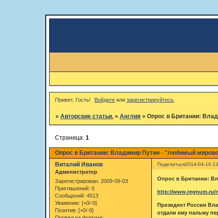
Привет, Гость!
Войдите
или
зарегистрируйтесь
.
»
Авторские статьи.
»
Англия
»
Опрос в Британии: Влад
Страница:
1
Опрос в Британии: Владимир Путин - "любимый мирово
Виталий Иванов
Поделиться
2014-04-10 13
Администратор
Опрос в Британии: Вл
Зарегистрирован
: 2009-09-03
Приглашений:
0
http://www.regnum.ru/n
Сообщений:
4513
Уважение:
[+0/-0]
Президент России Вла
Позитив:
[+0/-0]
отдали ему пальму пе
Провел на форуме: