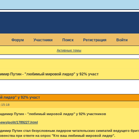
Форум
Участники
Поиск
Регистрация
Войти
Активные темы
имир Путин - "любимый мировой лидер" у 92% участ
й лидер" у 92% участ
:15:18
адимир Путин - "любимый мировой лидер" у 92% участников
ews/polit/1789227.html
димир Путин стал безусловным лидером читательских симпатий ведущего британ
рвенства при ответе на опрос "Кто ваш любимый мировой лидер".