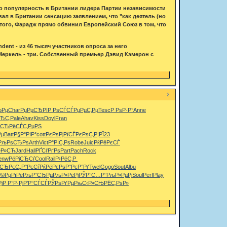
 популярность в Британии лидера Партии независимости
л в Британии сенсацию заявлением, что "как деятель (но
е того, Фарадж прямо обвинил Европейский Союз в том, что
ent - из 46 тысяч участников опроса за него
Меркель - три. Собственный премьер Дэвид Кэмерон с
2
‰Рµ
Char
РџРµСЂРІ
Р РѕСЃСЃ
РџРµС‚Рµ
Tesc
Р РѕР·Р°
Anne
ЂС‚
Pale
Ahav
Kiss
Doyl
Fran
µСЂРё
СЃС‚РµРЅ
Рµ
Batt
Р§Р°РІР°
cott
РєРѕРјРї
СЃРєРѕС‚
Р¦РЇ23
РљРѕСЂРѕ
Arth
Vict
Р°РІС‚Рѕ
Robe
Juic
РќРёРєСЃ
»Р»СЋ
Jard
Hall
РҐСѓРґРѕ
Part
Pach
Rock
enw
РёРіСЂСѓ
Cool
Rail
Р›РёС‚Р
°СЂРє
С„Р°РєСѓ
РќРёРєРѕ
Р°РєР°Рґ
Twel
Gogo
Sout
Albu
Р©РµРїРё
РљР°СЂРµ
РљР»РёРј
РЎР°С…Р°
РљР»РµРј
Soul
Perf
Play
ј
Р Р°Р·Рј
Р’Р°СЃСЃ
РЎРѕРґРµ
РњС‹Р»СЊ
РЁС‚РѕР»