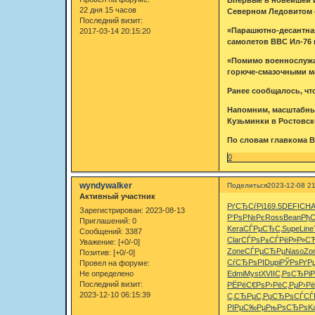
22 дня 15 часов
Северном Ледовитом 
Последний визит:
«Парашютно-десантная
2017-03-14 20:15:20
самолетов ВВС Ил-76 
«Помимо военнослужа
горюче-смазочными ма
Ранее сообщалось, чт
Напомним, масштабные
Кузьминки в Ростовск
По словам главкома В
0
wyndywalker
Поделиться
2023-12-08 21
Активный участник
РґСЂСѓРі
169.5
DEFI
CH
Зарегистрирован
: 2023-08-13
Р‘РѕР№Рє
Ross
Bean
Рђ
Приглашений:
0
Kera
СЃРµСЂС‚
Supe
Line
Сообщений:
3387
Clar
СЃРѕР±СЃ
РёР»Р»С
Уважение:
[+0/-0]
Zone
СЃРµСЂРµ
Naso
Zo
Позитив:
[+0/-0]
СѓСЂРѕРІ
Dupi
РЎРѕРґР
Провел на форуме:
Не определено
Edmi
Myst
XVII
С‚РѕСЂРі
Р
Последний визит:
РЁРёС€Рѕ
Р›РёС‚Рµ
Р›Р
2023-12-10 06:15:39
С‚СЂРµС‚
РџСЂРѕСЃ
СЃ
РІРµС‰Рµ
РњРѕСЂРѕ
Ka