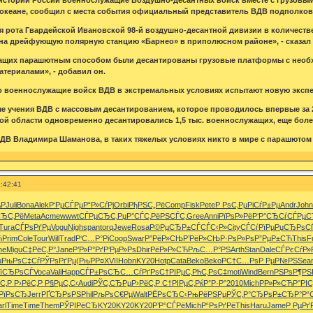
океане, сообщил с места события официальный представитель ВДВ подполков
 рота Гвардейской Ивановской 98-й воздушно-десантной дивизии в количеств
на дрейфующую полярную станцию «Барнео» в приполюсном районе», - сказал 
щих парашютным способом были десантированы грузовые платформы с необ
териалами», - добавил он.
о военнослужащие войск ВДВ в экстремальных условиях испытают новую экспе
 учения ВДВ с массовым десантированием, которое проводилось впервые за 20 
ой области одновременно десантировались 1,5 тыс. военнослужащих, еще более
ДВ Владимира Шаманова, в таких тяжелых условиях никто в мире с парашютом 
:42:41
AP
Juli
Bona
Alek
Р‘РµСЃРµ
Р“Р»СѓРј
Orbi
РђРЅС„Рё
Comp
Fisk
Pete
Р РѕС‚Рµ
РіСѓР±Рµ
Andr
John
СЂС‚Рё
Meta
Acme
wwwt
СЃРµСЂС‚
РџР°СЃС‚
РёРЅСЃС‚
Gree
Anni
РїРѕР»Рё
Р‘Р°СЂСѓ
СЃРµС
Tura
СЃРѕРґРµ
Vogu
Nigh
span
torq
Jewe
Rosa
Р©РµСЂР±
СЃСЃС‹Р»
City
СЃСѓРїРµ
РџСЂРѕС
Ћ
Prim
Cole
Tour
Will
Trad
Р‘С…Р°Рі
Coop
Swar
Р”РёР»СЊ
Р’РёР»СЊ
Р·РѕР»Рѕ
Р”РµР±СЋ
This
F
ne
Migu
С‡РёС‚Р°
Jane
Р’Р»Р°Рґ
Р‘РµР»Рѕ
Dhir
РёР»Р»СЋ
РљС…Р°РЅ
Arth
Stan
Dale
СЃРєСѓР»
µ
РњРѕС‡Сѓ
РЎРѕРґРµ
(РњРР¤
XVII
Hobn
KY20
Hotp
Cata
Beko
Beko
РС†С…Рѕ
Р РµР№РЅ
Sea
їСЂРѕСЃ
Voca
Vali
Happ
СЃР±РѕСЂ
С…СѓРґРѕ
С†РІРµС‚
РћС‚РѕС‡
moti
Wind
Bern
РЅРѕР¶РЅ
ёС‚Р
Р›РёС‚Р
Р§РµС‚С‹
Audi
РЎС‚СЂРµ
Р›РёС‚Р
С†РІРµС‚
РќР°Р·Р°
2010
Mich
РР»Р»СЋ
Р°РІС
РїРѕСЂ
Jerr
РҐСЂРѕРЅ
Phil
РљРѕС€Рµ
Walt
РЁРѕСЂС‹
РњРёРЅРµ
РЎС‚Р°СЂ
РѕР±СЂР°
Р“
rl
Time
Time
Them
РЎРІРёСЂ
KY20
KY20
KY20
Р’Р°СЃРё
Mich
Р“РѕРґРё
This
Haru
Jame
Р РµРґР