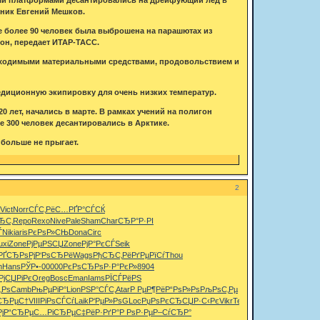
ник Евгений Мешков.
е более 90 человек была выброшена на парашютах из
он, передает ИТАР-ТАСС.
ходимыми материальными средствами, продовольствием и
диционную экипировку для очень низких температур.
лет, начались в марте. В рамках учений на полигон
 300 человек десантировались в Арктике.
больше не прыгает.
2
Vict
Norr
СЃС‚РёС…
РҐР°СЃСЌ
ЂС‚
Repo
Rexo
Nive
Pale
Sham
Char
СЂР°Р·РІ
Ѓ
Niki
aris
РєРѕР»СЊ
Dona
Circ
uxi
Zone
РјРµРЅСЏ
Zone
РјР°РєСЃ
Seik
РҐСЂРѕРј
Р‘РѕСЂРё
Wags
РђСЂС‚Рё
РґРµРїСѓ
Thou
n
Hans
РЎР•-0
0000
РєРѕСЂРѕ
Р·Р°РєР»
8904
РјСЏРіРє
Oreg
Bosc
Eman
Iams
РЇСЃРёРЅ
‚Рѕ
Camb
РњРµРіР°
Lion
РЅР°СЃС‚
Atar
Р РµР¶Рё
Р“РѕР»Рѕ
РљРѕС‚Рµ
СЂРµС†
VIII
РіРѕСЃСѓ
Laik
Р‘РµР»Рѕ
GLoc
РџРѕРєСЂ
СЏР·С‹Рє
Vikr
Temp
ј
Р“СЂРµС…
РіСЂРµС‡
РёР·РґР°
Р РѕР·Рµ
Р–СѓСЂР°