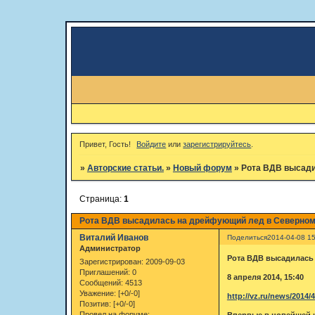
Привет, Гость!
Войдите
или
зарегистрируйтесь
.
»
Авторские статьи.
»
Новый форум
»
Рота ВДВ высади
Страница:
1
Рота ВДВ высадилась на дрейфующий лед в Северном
Виталий Иванов
Поделиться
2014-04-08 15
Администратор
Рота ВДВ высадилась
Зарегистрирован
: 2009-09-03
Приглашений:
0
8 апреля 2014, 15:40
Сообщений:
4513
Уважение:
[+0/-0]
http://vz.ru/news/2014/
Позитив:
[+0/-0]
Провел на форуме:
Впервые в новейшей 