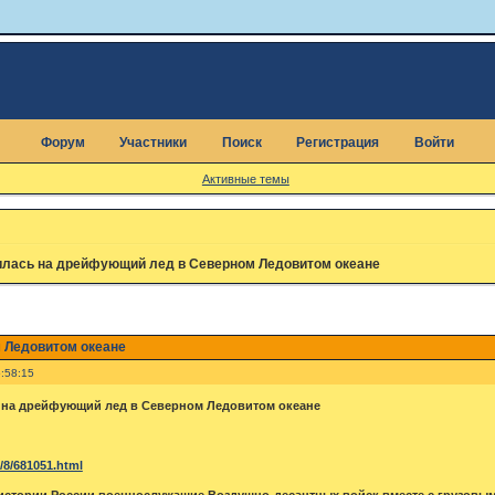
Форум
Участники
Поиск
Регистрация
Войти
Активные темы
лась на дрейфующий лед в Северном Ледовитом океане
 Ледовитом океане
:58:15
 на дрейфующий лед в Северном Ледовитом океане
4/8/681051.html
истории России военнослужащие Воздушно-десантных войск вместе с грузовы