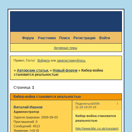
Форум
Участники
Поиск
Регистрация
Войти
Активные темы
Привет, Гость!
Войдите
или
зарегистрируйтесь
.
»
Авторские статьи.
»
Новый форум
»
Кибер-война
становится реальностью
Страница:
1
Кибер-война становится реальностью
1
Поделиться
2009-
Виталий Иванов
11-18 19:25:19
Администратор
Кибер-война становится
Зарегистрирован
: 2009-09-03
реальностью
Приглашений:
0
Сообщений:
4513
http://www.bbc.co.uk/russian/science/2
Уважение:
[+0/-0]