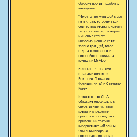
обороне против подобных
нападений.
"Имеется по меньшей мере
пять стран, которые ведут
сейчас подготовку к новому
типу конфликта, в котором
мишенью станут
информационные сети", -
заявил Грег Дэй, глава
отдела безопасности
европейского филиала
компании McAfee.
Не секрет, что этими
странами являются
Британия, Германия,
Франция, Китай и Северная
Корея.
Известно, что США
обладают специальным
оперативным уставом,
который определяет
правила и процедуры в
применении тактики
кибернетической войны.
Они были впервые
опробованы во время