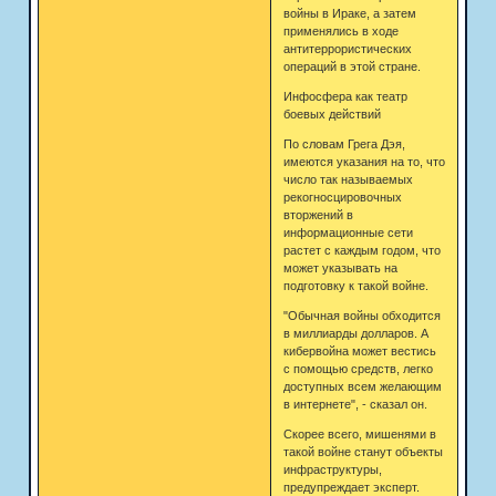
войны в Ираке, а затем
применялись в ходе
антитеррористических
операций в этой стране.
Инфосфера как театр
боевых действий
По словам Грега Дэя,
имеются указания на то, что
число так называемых
рекогносцировочных
вторжений в
информационные сети
растет с каждым годом, что
может указывать на
подготовку к такой войне.
"Обычная войны обходится
в миллиарды долларов. А
кибервойна может вестись
с помощью средств, легко
доступных всем желающим
в интернете", - сказал он.
Скорее всего, мишенями в
такой войне станут объекты
инфраструктуры,
предупреждает эксперт.