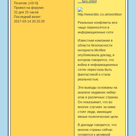
… fare.shtml
Позитив:
[+0/-0]
Провел на форуме:
22 дня 15 часов
Последний визит:
2017-03-14 20:15:20
Реальные конфликты все
чаще переносятся в
информационные сети
Известная компания в
области безопасности
интернета McAfee
опубликовала доклад, в
котором говорится, что
война в информационных
сетях перестала быть
фантастикой и стала
реальностью.
Эти выводы основаны на
анализе недавних кибер-
атак в различных странах.
Он показывает, что во
многих случаях за ними
стоят люди, имеющие
явные политические цели.
В докладе говорится, что
многие страны сейчас
готовятся к активной