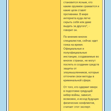
становится ясным, кто
каким оружием сражается и
какие цели ставят
противники. В мире
интернета куда легче
скрыть себя или даже
выдать за другого", -
говорит он.
По мнению многих
специалистов, сейчас идет
гонка на время.
Официальные и
полуофициальные
инстанции, создаваемые во
многих странах, не могут
поспеть в создании средств
защиты от
злоумышленников, которые
отточили свои методы в
криминальной сфере.
От того, кто одержит вверх
в подготовке грядущей
кибер-войны, зависит,
возможно, и исход будущих
физических конфликтов,
считает этот эксперт.