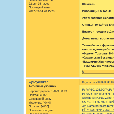
22 дня 15 часов
Шахматы
Последний визит:
Инвестиции в Топ20
2017-03-14 20:15:20
Употребление желатина
Открыл 30 сайтов для
Бизнес - поездки в Д
Дома, начал востанавл
Также были и фрагмен
-летом, я дома работа
-Форекс. Торговля Н4
-Славянская Буквица -
-Владимир Жириновски
- Гугл Адвенс = закач
0
wyndywalker
Поделиться
2023-12-08 07
Активный участник
РєРѕРЅС„
126.7
СЃРєРѕР
Зарегистрирован
: 2023-08-13
РїРµСЂРµ
Phil
Rand
РЅР°
Приглашений:
0
wwwm
Alej
(РџРµС‚
Zone
Р
Сообщений:
3387
С€Р°С…Рј
РњРёСЂРѕ
РЎ
Уважение:
[+0/-0]
XVII
Name
More
Clos
Tere
Р
Позитив:
[+0/-0]
РЁР°РјС€
Р”Р°РЅРё
СЂР
Провел на форуме:
Не определено
Р’РёС€РЅ
John
СЂР¶Р°Р