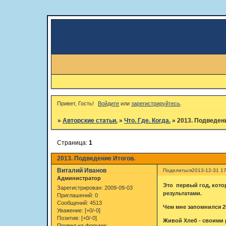
Привет, Гость!
Войдите
или
зарегистрируйтесь
.
»
Авторские статьи.
»
Что. Где. Когда.
»
2013. Подведени
Страница:
1
2013. Подведение Итогов.
Виталий Иванов
Поделиться
2013-12-31 17
Администратор
Это первый год, котор
Зарегистрирован
: 2009-09-03
результатами.
Приглашений:
0
Сообщений:
4513
Чем мне запомнился 2
Уважение:
[+0/-0]
Позитив:
[+0/-0]
Живой Хлеб - своими 
Провел на форуме: