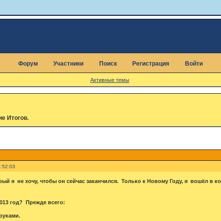
Форум
Участники
Поиск
Регистрация
Войти
Активные темы
е Итогов.
:52:03
ый я не хочу, чтобы он сейчас заканчился. Только к Новому Году, я вошёл в к
013 год? Прежде всего:
руками.