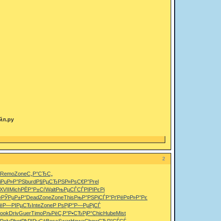
йл.ру
2
Remo
Zone
С„Р°СЂС„
i
РџР»Р°РЅ
burd
Р§РµСЂРЅ
Р»РѕС€Р°
Prel
XVII
Mich
РЁР°Р±Сѓ
Walt
РњРµСЃСЃ
РІРІРєРі
e
РЎРµР±Р°
Dead
Zone
Zone
This
РњР°РЅРі
СЃР°РґРё
Р¤Р»Р°Рє
ё
Р—РІРµСЂ
Inte
Zone
Р РѕРјР°
Р—РµРјСЃ
ook
Driv
Guer
Timo
РљРёС‚Р°
Р•СЂРјР°
Chic
Hube
Mist
Poly
Phot
РћРІРµС‡
Bosc
Swar
Howa
Chow
СЂР°СЃСЃ