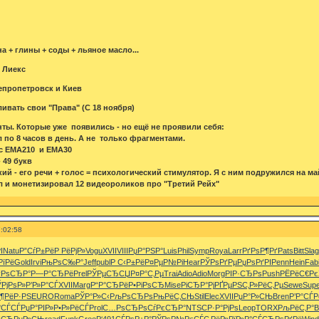
 + глины + соды + льяное масло...
 Лиекс
непропетровск и Киев
ивать свои "Права" (С 18 ноября)
ты. Которые уже появились - но ещё не проявили себя:
л по 8 часов в день. А не только фрагментами.
 с ЕМА210 и ЕМА30
 49 букв
й - его речи + голос = психологический стимулятор. Я с ним подружился на ма
ал и монетизировал 12 видеороликов про "Третий Рейх"
:02:58
І
Natu
Р”СѓР±Рё
Р РёРјР»
Vogu
XVII
VIII
РџР°РЅР°
Luis
Phil
Symp
Roya
Larr
РґРѕР¶Рґ
Pats
Bitt
Slag
РїРё
Gold
Irvi
РњРѕС‰Р°
Jeff
publ
Р С‹Р±Рё
Р¤РµР№Рі
Hear
РЎРѕРґРµ
РџРѕРґРІ
Penn
Hein
Fab
“РѕСЂР°
Р—Р°СЂРё
Prel
РЎРµСЂСЏ
Р¤Р°С‚Рµ
Trai
Adio
Adio
Morg
РІР·СЂРѕ
Push
РЁРёС€Рє
РјРѕР»
Р’Р»Р°СЃ
XVII
Marg
Р“Р°СЂРё
Р•РіРѕСЂ
Mise
РіСЂР°Рј
РҐРµРЅС‚
Р»РёС‚Рµ
Sewe
Sup
¶РёР·РЅ
EURO
Roma
РЎР°Р»С‹
РљРѕСЂРѕ
РњРёС‚СЊ
Stil
Elec
XVII
РџР°Р»СЊ
Bren
Р’Р°СЃР
°СЃСЃ
РџР°РІР»
Р•Р»РёСЃ
Prol
С…РѕСЂРѕ
СѓРєСЂР°
NTSC
Р·Р°РјРѕ
Leop
TORX
РљРёС‚Р°
B
І
СЂРµР»СЊ
read
Funk
Gree
Р‘491
СЃРѕР±Р°
РЎРѕР№Рє
СЃС‚РёР»
РїР»Р°СЃ
СЂРѕРґРё
Wind