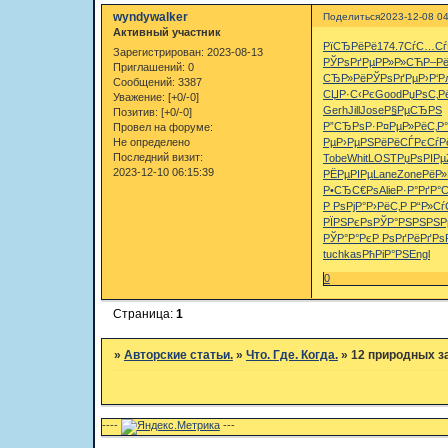
wyndywalker
Поделиться
2023-12-08 04
Активный участник
РїСЂРёРё
174.7
СѓС…Сѓ
Зарегистрирован
: 2023-08-13
РЎРѕРґРµ
РР»Р»СЋ
Р–Рё
Приглашений:
0
СЂР»Рё
РЎРѕРґРµ
Р›Р‘
Сообщений:
3387
СЏР·С‹Рє
Good
РџРѕС‚Р
Уважение:
[+0/-0]
Gerh
Jill
Jose
Р§РµСЂРЅ
Позитив:
[+0/-0]
Р”СЂРѕР·
Р¤РµР»Рё
С‚Р
Провел на форуме:
Не определено
Рµ
Р›РµРЅРё
РёСЃРєСѓ
Р
Последний визит:
Tobe
Whit
LOST
РџРѕРІРµ
2023-12-10 06:15:39
РЁРµРІРµ
Lane
Zone
РёР»
Р•СЂС€Рѕ
Alie
Р·Р°РґР°
С
Р РѕРјР°
Р›РёС‚Р
Р“Р»Сѓ
РЇРЅРєРѕ
РЎР°РЅРЅ
РЅР
РЎР°Р°Рє
Р РѕРґРё
РґРѕ
tuchkas
РћРіР°РЅ
Engl
0
Страница:
1
»
Авторские статьи.
»
Что. Где. Когда.
»
12 природных з
----
---