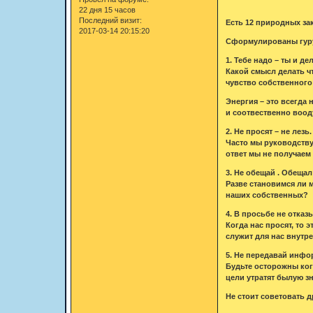
22 дня 15 часов
Последний визит:
Есть 12 природных за
2017-03-14 20:15:20
Сформулированы гуру 
1. Тебе надо – ты и де
Какой смысл делать ч
чувство собственного
Энергия – это всегда 
и соотвественно воод
2. Не просят – не лезь.
Часто мы руководству
ответ мы не получаем
3. Не обещай . Обещал
Разве становимся ли 
наших собственных?
4. В просьбе не отказ
Когда нас просят, то 
служит для нас внутр
5. Не передавай инфо
Будьте осторожны ког
цели утратят былую з
Не стоит советовать д