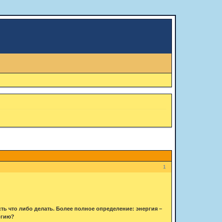
1
сть что либо делать. Более полное определение: энергия –
ргию?