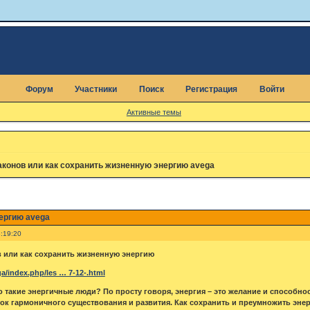
Форум
Участники
Поиск
Регистрация
Войти
Активные темы
аконов или как сохранить жизненную энергию avega
ергию avega
:19:20
 или как сохранить жизненную энергию
ga/index.php/les … 7-12-.html
о такие энергичные люди? По просту говоря, энергия – это желание и способно
к гармоничного существования и развития. Как сохранить и преумножить эне