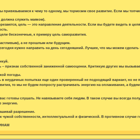
мы привязываемся к чему то одному, мы тормозим свое развитие. Если мы топчим
ь должна служить маяком).
врезаются, цель — это направление деятельности. Если вы будете видеть в цел
сть.
цели бесконечные, к примеру цель саморазвития.
частливым), а не прошлым или будущим.
егодня нужно направить на день сегодняшний. Лучшее, что мы можем сделать
икуй.
 – признак собственной заниженной самооценки. Критикую других мы вызывае
охой погоды.
ь в неудачных попытках еще один проверенный не подходящий вариант, но не 
вития, то мы не будем попросту растрачивать энергию на оплакивание, а будем
 вас готовы слушать. Не навязываете себя людям. В таком случае вы всегда пол
е энергию.
рашивай разрешение.
к чужой собственности, интеллектуальной и физической. В противном случае го
ОИНАМ