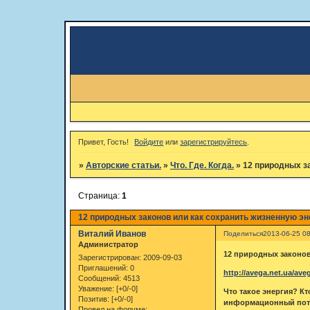
Привет, Гость!
Войдите
или
зарегистрируйтесь
.
»
Авторские статьи.
»
Что. Где. Когда.
»
12 природных з
Страница:
1
12 природных законов или как сохранить жизненную эн
Виталий Иванов
Поделиться
2013-06-25 08
Администратор
12 природных законов
Зарегистрирован
: 2009-09-03
Приглашений:
0
http://avega.net.ua/ave
Сообщений:
4513
Уважение:
[+0/-0]
Что такое энергия? Кт
Позитив:
[+0/-0]
информационный пото
Провел на форуме: