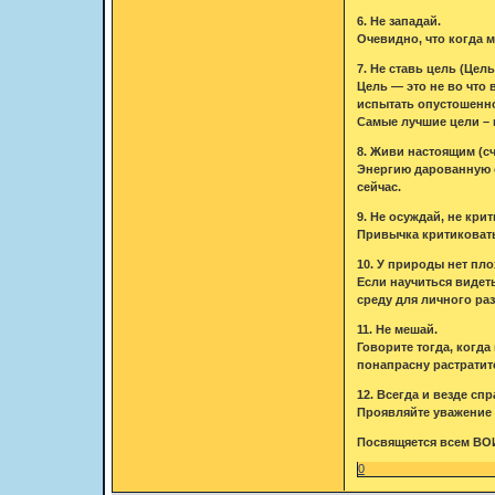
6. Не западай.
Очевидно, что когда 
7. Не ставь цель (Цел
Цель — это не во что 
испытать опустошенно
Самые лучшие цели – 
8. Живи настоящим (с
Энергию дарованную с
сейчас.
9. Не осуждай, не крит
Привычка критиковать
10. У природы нет пл
Если научиться видет
среду для личного раз
11. Не мешай.
Говорите тогда, когда
понапрасну растратит
12. Всегда и везде сп
Проявляйте уважение 
Посвящяется всем В
0