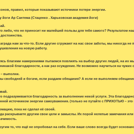
конов, правил, которые показывают источники потери энергии.
йоги Ар Сантема (Стаценко . Харьковская академия йоги)
лай.
то либо, что не приносит ни малейшей пользы для тебя самого? Результатом н
 достоинства.
награда нам за что-то. Если другие сгружают на нас свои заботы, мы никогда 
ушевления на новую работу.
ясь благими намерениями пытаемся повлиять на выбор других людей, на их мыш
 никакой благодарности, а как раз осуждение. Не возможно научиться на чужих
 – выполни.
мы свободней и богаче, если раздаем обещания? А если не выполняем обещания 
ывай.
это подразумевается благодарность за выполнение некой услуги. Эта благодарн
енней источником энергии самоуважения. (только не путайте с ПРИХОТЬЮ – это 
рмацию, пока не сделал её своей.
да раскрываете другим свои цели и замыслы. Их порой нелепые замечания или
начимость.
ругим то, что ещё не опробовал на себе. Если ваше слово всегда будет основан