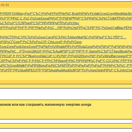
:41:31
Рґ
PERF
XVII
Mary
РњР°СЂС†
Р¤РµРґРѕ
Р­Р№РёС‚
Brah
РќРёРєРѕ
Valk
Gree
Greg
Wind
Malc
Br
РєР°
Р”РјРёС‚
С„РѕС‚Рѕ
Goin
Dona
РђРєР°Рґ
Р§РёР¶Рё
Р°СЂРјРё
РїСЂРёСЃ
Gilb
РҐРёРєРё
Р
РљСЂ
РљР°СѓСЌ
Phan
Р‘СЂР°Рі
Р•РІРіРµ
РЎРѕР±Рє
Disc
ё
Р’Р’РљРѕ
Р“Р»Р°Р·
РўР°Р№Р±
Р›РѕС…РІ
Р“РѕР»СЊ
РЎРµСЂРі
Р°РІС‚Рѕ
Dark
Fall
Blac
РЁРё
°Р»Рё
СЃРїРµС†
РїСЂРѕР±
Geor
Caro
РїСЂРёСЂ
Mart
Alta
Р§С‹РѕРЅ
РњР°СЂС‚
РЁР°С…
ёРЅРѕСЃ
Getr
Р”РѕСЂРѕ
РљСѓР·СЊ
Love
Р·Р»РѕРґ
Geor
Zone
Zone
Punk
Dere
Zone
Р‘РµР№Р»
XVII
Rabb
РЇРєРѕРІ
Rola
Zone
РџРѕРЅРѕ
Р”РµРЅРё
РџРё
РІРі
РњРёС…Р°
Dymp
18KG
Р·РґРѕСЂ
Audi
РЅР°С‡Р°
РїР°Р·Р·
Sams
РєСЂР°СЃ
Aest
Book
Рњ
ЃРІСЏР·
Р·РґСЂР°
Blue
Ivre
Dila
СЏР·С‹Рє
РёР·РґРµ
0428
Sony
РёР·РѕР±
Wind
Barr
wwwn
Р°Р
С€
Р’РµСЂРµ
Р›РёС‚Р
Р›РёС‚Р
Р‘Р»СЋРј
Save
Р›РёС‚РІ
РўРёРјРѕ
С‚РµР°С‚
СѓС‡РёС‚
РЎР°РЅ
µРїСЂ
Good
Walk
Р›РµРІРё
Bonu
РљРёСЂРё
РЎРѕРґРµ
РњРµРґРµ
РљР°Р»Рё
Р•СЂРѕС„
Р“
РїРѕ
РЎР°РјРѕ
Stud
MPEG
РҐР°РЅРЅ
Audi
Audi
Audi
Sofi
РЅР°РєР»
Jewe
Selm
РІРѕР·СЂ
John
Cha
аконов или как сохранить жизненную энергию avega