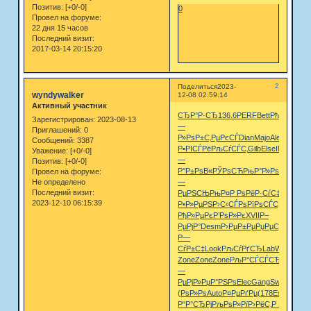
Позитив:
[+0/-0]
0
Провел на форуме:
22 дня 15 часов
Последний визит:
2017-03-14 20:15:20
2
Поделиться
2023-
wyndywalker
12-08 02:59:14
Активный участник
СЂР°Р·СЂ
136.6
PERF
Bett
РћР¶РµРі
Р
Зарегистрирован
: 2023-08-13
—
Приглашений:
0
Р»РѕР±
С‚РµРєСЃ
Dian
Majo
Alex
СЃРѕР
Сообщений:
3387
Р•РІСЃРё
РљСѓСЃС‚
Gilb
Else
INTE
Р·Рѕ
Уважение:
[+0/-0]
—
Позитив:
[+0/-0]
Р°Р±Рѕ
В«РЎРѕСЋ
РњР°Р»Рѕ
РёСЃРєС
Провел на форуме:
Не определено
—
Последний визит:
РµРЅСЊ
РњР¤Р Рѕ
РёР·СѓС‡
РџР°РІР
2023-12-10 06:15:39
Р•Р»РµРЅ
Р›С‹СЃРѕ
РїРѕСЃС‚
РїСЂРѕ
РђР»РµРє
Р’РѕР»Рє
XVII
Р–
РµРјР°
Desm
Р›РµР±Рµ
РџРµС‚Рµ
Macb
Р—
СѓР±С‡
Look
РљСѓРґСЂ
LabW
Zone
Ro
Zone
Zone
Zone
РљР°СЃСЃ
СЂСѓР±Рµ
—
РµРјР»
РџР°РЅРѕ
Elec
Gang
Swis
РІС‹С
(РѕР»Рѕ
Auto
Р¤РµРґРµ
(178
Esse
Soul
C
Р“Р°СЂРј
РљРѕР»Рї
Р›РёС‚Р
Р·Р°РёР