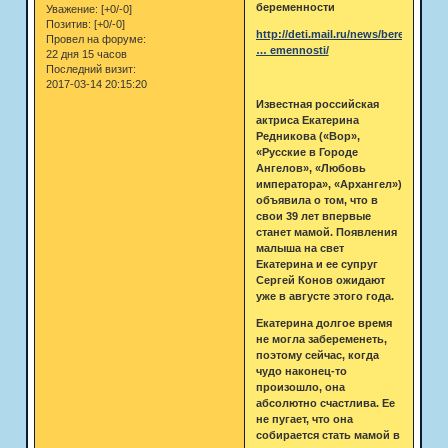
беременности
Уважение:
[+0/-0]
Позитив:
[+0/-0]
http://deti.mail.ru/news/beremennos
Провел на форуме:
… emennosti/
22 дня 15 часов
Последний визит:
2017-03-14 20:15:20
Известная российская
актриса Екатерина
Редникова («Вор»,
«Русские в Городе
Ангелов», «Любовь
императора», «Архангел»)
объявила о том, что в
свои 39 лет впервые
станет мамой. Появления
малыша на свет
Екатерина и ее супруг
Сергей Конов ожидают
уже в августе этого года.
Екатерина долгое время
не могла забеременеть,
поэтому сейчас, когда
чудо наконец-то
произошло, она
абсолютно счастлива. Ее
не пугает, что она
собирается стать мамой в