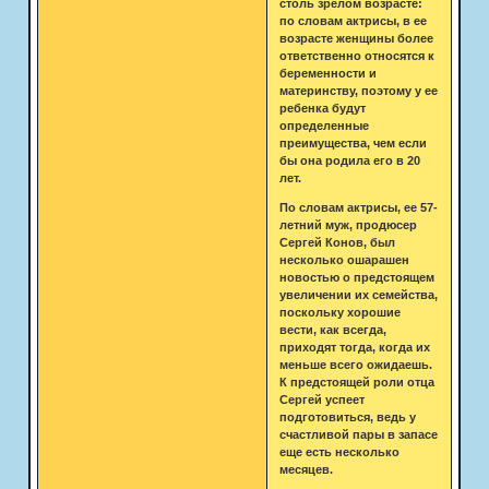
столь зрелом возрасте:
по словам актрисы, в ее
возрасте женщины более
ответственно относятся к
беременности и
материнству, поэтому у ее
ребенка будут
определенные
преимущества, чем если
бы она родила его в 20
лет.
По словам актрисы, ее 57-
летний муж, продюсер
Сергей Конов, был
несколько ошарашен
новостью о предстоящем
увеличении их семейства,
поскольку хорошие
вести, как всегда,
приходят тогда, когда их
меньше всего ожидаешь.
К предстоящей роли отца
Сергей успеет
подготовиться, ведь у
счастливой пары в запасе
еще есть несколько
месяцев.