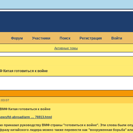
Форум
Участники
Поиск
Регистрация
Войти
Активные темы
 Китая готовиться к войне
:03:07
 ВМФ Китая готовиться к войне
news/fd-abroad/arm … 76913.html
тао приказал руководству ВМФ страны "готовиться к войне". Эти слова были о
 фразу китайского лидера можно также перевести как "вооруженная борьба" или