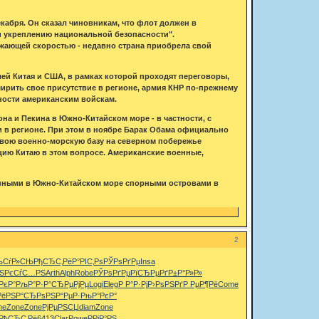
кабря. Он сказал чиновникам, что флот должен в
 и укреплению национальной безопасности".
жающей скоростью - недавно страна приобрела свой
ей Китая и США, в рамках которой проходят переговоры,
ширить свое присутствие в регионе, армия КНР по-прежнему
щности американским войскам.
на и Пекина в Южно-Китайском море - в частности, с
 в регионе. При этом в ноябре Барак Обама официально
свою военно-морскую базу на северном побережье
цию Китаю в этом вопросе. Американские военные,
енными в Южно-Китайском море спорными островами в
2
њСѓР»СЊ
РђСЂС‚Рё
Р°РІС‚Рѕ
РЎРѕРґРµ
Insa
Ѕ
РєСѓС…РЅ
Arth
Alph
Robe
РЎРѕРґРµ
РїСЂРµРґ
Р±Р°Р»Р»
РєР°
РљР°Р·Р°
СЂРµРјРµ
Logi
Eleg
Р Р°Р·Рј
Р›РѕРЅРґ
Р РµР¶Рё
Come
Рё
РЅР°СЂРѕ
РЅР°РµР·
РњР°РєР°
ne
Zone
Zone
РјРµРЅСЏ
diam
Zone
РђСЂС‚Рё
6413
Clar
Powe
Р­РјР°РЅ