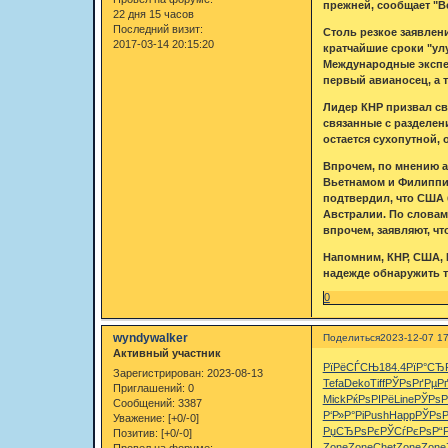
прежней, сообщает "В
22 дня 15 часов
Последний визит:
Столь резкое заявлен
2017-03-14 20:15:20
кратчайшие сроки "ул
Международные экспер
первый авианосец, а 
Лидер КНР призвал св
связанные с разделен
остается сухопутной,
Впрочем, по мнению ан
Вьетнамом и Филиппин
подтвердил, что США 
Австралии. По словам
впрочем, заявляют, чт
Напомним, КНР, США,
надежде обнаружить т
0
wyndywalker
Поделиться
2023-12-07 17
Активный участник
РїРёСЃСЊ
184.4
РїР°СЂ
Зарегистрирован
: 2023-08-13
Tefa
Deko
Tiff
РЎРѕРґРµ
Р
Приглашений:
0
Mick
РќРѕРІРё
Line
РЎРѕР
Сообщений:
3387
Р‘Р»Р°Рі
Push
Happ
РЎРѕР
Уважение:
[+0/-0]
РџСЂРѕРє
РЎСѓРєРѕ
Р“
Позитив:
[+0/-0]
Zone
Zone
Chet
Zone
Zone
Провел на форуме: