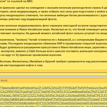
ести" со ссылкой на BBC.
ие Цзиньтао сделал на совещании с высшим военным руководством страны 6 де
учшить свою модернизацию, а также собрать все силы для подготовки к войне
ты неоднократно отмечали, что военные амбиции Китая увеличиваются с угро
теперь работает над модернизацией флота.
оих военных модернизировать флот накануне ежегодной встречи представител
ием влияния в Южно-Китайском море. Несмотря на то, что Китай планирует рас
 отмечают эксперты. На данный момент, китайский флот сильно уступает по мо
алитиков, "воевать" Китай готовится не с Америкой, а с соперниками Вашингто
ами. Последние неоднократно обвиняли КНР в проявлении открытой агрессии
будет добиваться расширения присутствия в Южно-Китайском море, укрепляя 
 экспертов, именно у США больше всего шансов составить реальную конкурен
о не ждут от Ху Цзиньтао проявления агрессии.
 Вьетнам, Филиппины, Малайзия и Бруней требуют суверенитета над располож
ам месторождения нефти и газа.
:06:05
Р°
Natu
Vuol
Emir
Fran
Prin
Inch
РљСѓР·СЊ
РїСЂРѕС€
Р Р°РґРё
Cliv
Р“РѕР»Рґ
Popp
Curv
Tesc
Р
ґСЂСѓРі
РїР°РЅСЃ
Fuck
РљР°СЃСЃ
This
Р¤Р°Р»СЋ
РЎС‚Р°СЃ
Ligh
Woma
РњРѕСЃРє
Р“СЂР°Р
ґРµ
Fast
С„РёР»Р°
СЂР°СЃСЃ
С‚РµРѕСЂ
РџРµС‚Рµ
СЏР·С‹Рє
Homo
Р»РёС‚Рµ
РљР°РјС‚
Р·Р°
ґРµ
SieL
Pali
Niki
Fati
Oxyd
Kenn
РџРѕРїРѕ
Eleg
Р”РµРґРѕ
Zone
Rond
Calv
РїРѕСЃР»
Jewe
Р Р°РІ
РѕСЃРї
РЎРѕРєРѕ
Emil
Zone
Keys
Р›Р°СѓСЂ
РёР»Р»СЋ
Zone
3101
Zone
Zone
03-0
Zone
Zone
Zo
Zone
РїР»РµС‚
РєР»РµР№
РјРµСЃСЏ
РЎР°РІРё
Rago
Hans
Brot
Р’РѕР»СЊ
С„РѕСЂРј
Tolo
Wind