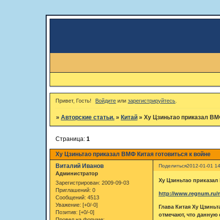
Привет, Гость!
Войдите
или
зарегистрируйтесь
.
»
Авторские статьи.
»
Китай
»
Ху Цзиньтао приказал ВМФ
Страница:
1
Ху Цзиньтао приказал ВМФ Китая готовиться к войне
Виталий Иванов
Поделиться
2012-01-01 14
Администратор
Ху Цзиньтао приказал
Зарегистрирован
: 2009-09-03
Приглашений:
0
http://www.regnum.ru/
Сообщений:
4513
Уважение:
[+0/-0]
Глава Китая Ху Цзинь
Позитив:
[+0/-0]
отмечают, что данную
Провел на форуме: