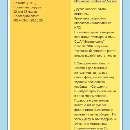
http://news.rambler.ru/Russia/head/396
Позитив:
[+0/-0]
Провел на форуме:
Другие новости этого
22 дня 15 часов
источника:
Последний визит:
Крымчане забросали
2017-03-14 20:15:20
спасателей жалобами на
НЛО
Назначена дата повторных
испытаний тримарана ВМС
США "Индепенденс"
Власти США получили
"тревожный сигнал" о росте
подростковой преступности
В Запорожской области
Украины две местные
жительницы пытались
сжечь флаг, висевший над
зданием сельсовета,
сообщает «Сегодня» .
Инцидент произошел ночью
в селе Новомлиновка.
Полностью уничтожить
полотно им не удалось:
флаг в итоге был немного
порван и слегка обгорел. По
этому делу были задержаны
14-летняя жительница
Новомлиновки и ее 25-