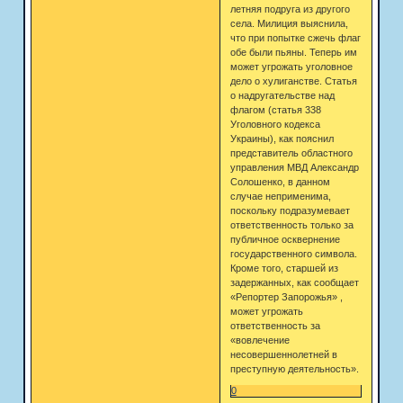
летняя подруга из другого
села. Милиция выяснила,
что при попытке сжечь флаг
обе были пьяны. Теперь им
может угрожать уголовное
дело о хулиганстве. Статья
о надругательстве над
флагом (статья 338
Уголовного кодекса
Украины), как пояснил
представитель областного
управления МВД Александр
Солошенко, в данном
случае неприменима,
поскольку подразумевает
ответственность только за
публичное осквернение
государственного символа.
Кроме того, старшей из
задержанных, как сообщает
«Репортер Запорожья» ,
может угрожать
ответственность за
«вовлечение
несовершеннолетней в
преступную деятельность».
0