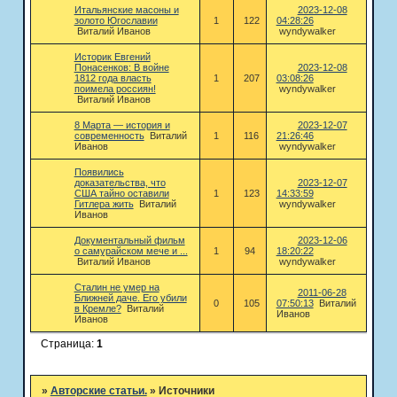
Итальянские масоны и
2023-12-08
золото Югославии
1
122
04:28:26
Виталий Иванов
wyndywalker
Историк Евгений
Понасенков: В войне
2023-12-08
1812 года власть
1
207
03:08:26
поимела россиян!
wyndywalker
Виталий Иванов
8 Марта — история и
2023-12-07
современность
Виталий
1
116
21:26:46
Иванов
wyndywalker
Появились
доказательства, что
2023-12-07
США тайно оставили
1
123
14:33:59
Гитлера жить
Виталий
wyndywalker
Иванов
Документальный фильм
2023-12-06
о самурайском мече и ...
1
94
18:20:22
Виталий Иванов
wyndywalker
Сталин не умер на
2011-06-28
Ближней даче. Его убили
0
105
07:50:13
Виталий
в Кремле?
Виталий
Иванов
Иванов
Страница:
1
»
Авторские статьи.
»
Источники