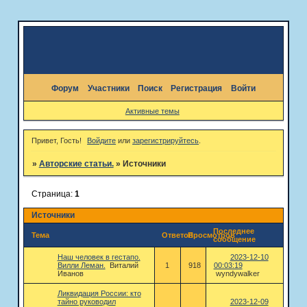
Форум
Участники
Поиск
Регистрация
Войти
Активные темы
Привет, Гость!
Войдите
или
зарегистрируйтесь
.
»
Авторские статьи.
»
Источники
Страница:
1
Источники
Последнее
Тема
Ответов
Просмотров
сообщение
Наш человек в гестапо.
2023-12-10
Вилли Леман.
Виталий
1
918
00:03:19
Иванов
wyndywalker
Ликвидация России: кто
тайно руководил
2023-12-09