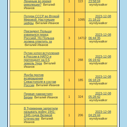
Лениным во время
1
113
23:58:04
революции?
Виталий
wyndywalker
Иванов
Потери СССР во Второй
2023-12-08
Мировой. Настоящие
2
1095
21:18:22
цифры
Виталий Иванов
wyndywalker
Президент Польши
извинился перед
2023-12-08
Россией. Но Польша
3
14712
06:44:35
должна ответить за
wyndywalker
Виталий Иванов
Путин хотел вступления
в России в НАТО и
2023-12-08
претендует на 0.5
1
288
06:19:42
земель Укра
Виталий
wyndywalker
Иванов
Яцуба против
2023-12-08
возвращения
1
185
06:18:24
Севастополя в состав
wyndywalker
России
Виталий Иванов
2023-12-08
Первая «амнистия»
1
324
05:28:42
Берии
Виталий Иванов
wyndywalker
В Туркмении запретили
называть войну 1941-
2023-12-08
1945 годов Великой
1
206
04:29:44
Отечестве
Виталий
wyndywalker
Иванов