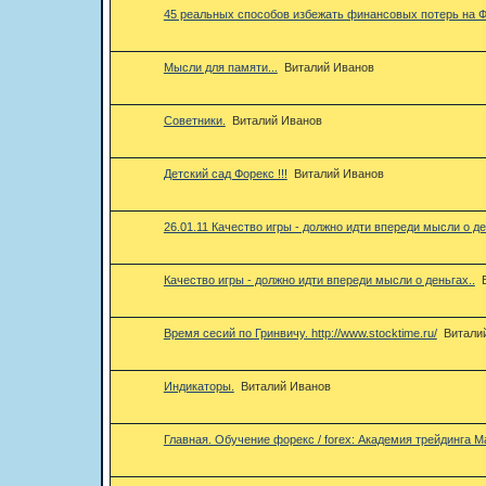
45 реальных способов избежать финансовых потерь на 
Мысли для памяти...
Виталий Иванов
Советники.
Виталий Иванов
Детский сад Форекс !!!
Виталий Иванов
26.01.11 Качество игры - должно идти впереди мысли о де
Качество игры - должно идти впереди мысли о деньгах..
Время сесий по Гринвичу. http://www.stocktime.ru/
Витали
Индикаторы.
Виталий Иванов
Главная. Обучение форекс / forex: Академия трейдинга Ma