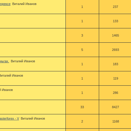
Форексе
Виталий Иванов
1
237
1
133
3
1465
5
2693
ньгах.
Виталий Иванов
1
183
Виталий Иванов
1
119
й Иванов
1
286
33
8427
sterforex - V
Виталий Иванов
2
1168