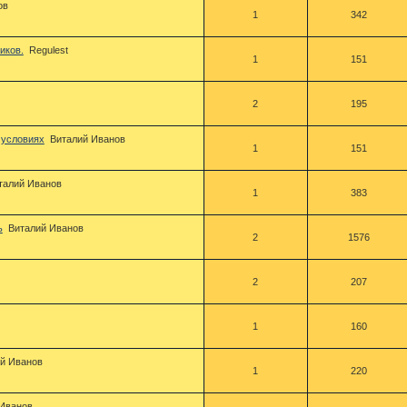
ов
1
342
иков.
Regulest
1
151
2
195
 условиях
Виталий Иванов
1
151
талий Иванов
1
383
ь
Виталий Иванов
2
1576
2
207
1
160
й Иванов
1
220
 Иванов