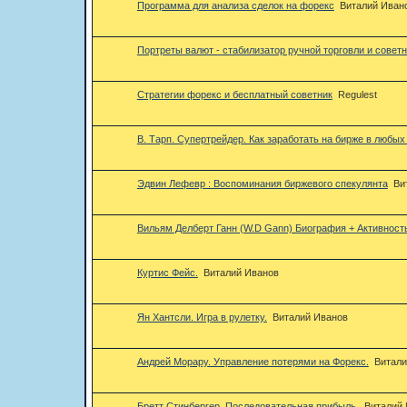
Программа для анализа сделок на форекс
Виталий Иван
Портреты валют - стабилизатор ручной торговли и советн
Стратегии форекс и бесплатный советник
Regulest
В. Тарп. Супертрейдер. Как заработать на бирже в любых
Эдвин Лефевр : Воспоминания биржевого спекулянта
Ви
Вильям Делберт Ганн (W.D Gann) Биография + Активност
Куртис Фейс.
Виталий Иванов
Ян Хантсли. Игра в рулетку.
Виталий Иванов
Андрей Морару. Управление потерями на Форекс.
Витали
Бретт Стинбергер. Последовательная прибыль.
Виталий