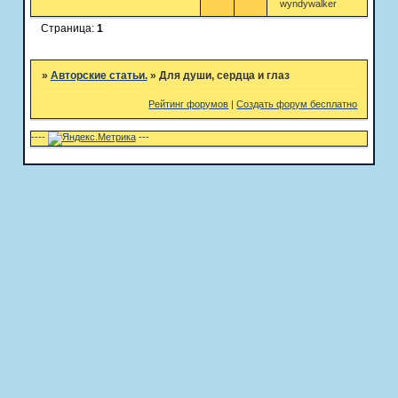
wyndywalker
Страница:
1
»
Авторские статьи.
»
Для души, сердца и глаз
Рейтинг форумов
|
Создать форум бесплатно
----
---