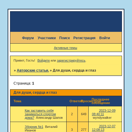
Форум
Участники
Поиск
Регистрация
Войти
Активные темы
Привет, Гость!
Войдите
или
зарегистрируйтесь
.
»
Авторские статьи.
»
Для души, сердца и глаз
Страница:
1
Для души, сердца и глаз
Последнее
Тема
Ответов
Просмотров
сообщение
Как заставить себя
2023-12-09
заниматься спортом
2
649
08:40:11
дома?
Александр Шапов
wyndywalker
2023-12-07
Зборник №1
Виталий
3
277
12:08:13
Иванов