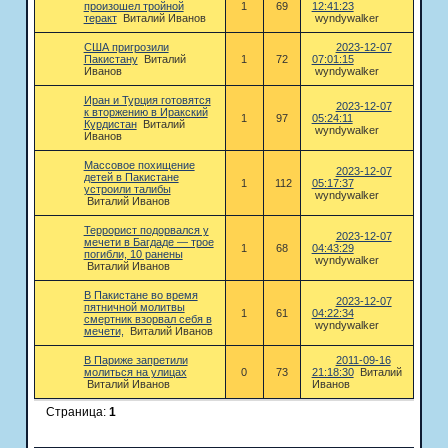
произошел тройной
1
69
12:41:23
теракт
Виталий Иванов
wyndywalker
США пригрозили
2023-12-07
Пакистану
Виталий
1
72
07:01:15
Иванов
wyndywalker
Иран и Турция готовятся
2023-12-07
к вторжению в Иракский
1
97
05:24:11
Курдистан
Виталий
wyndywalker
Иванов
Массовое похищение
2023-12-07
детей в Пакистане
1
112
05:17:37
устроили талибы
wyndywalker
Виталий Иванов
Террорист подорвался у
2023-12-07
мечети в Багдаде — трое
1
68
04:43:29
погибли, 10 ранены
wyndywalker
Виталий Иванов
В Пакистане во время
2023-12-07
пятничной молитвы
1
61
04:22:34
смертник взорвал себя в
wyndywalker
мечети,
Виталий Иванов
В Париже запретили
2011-09-16
молиться на улицах
0
73
21:18:30
Виталий
Виталий Иванов
Иванов
Страница:
1