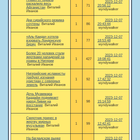
2023-12-07
раскалило весь
1
71
20:56:12
Афганистан
Виталий
wyndywalker
Иванов
Дни сирийского режима
2023-12-07
сочтены
Виталий
1
86
20:43:44
Иванов
wyndywalker
«Аль-Каида» хотела
2023-12-07
взорвать Лондонскую
1
77
18:53:48
биржу
Виталий Иванов
wyndywalker
Более 20 человек стали
2023-12-07
жертвами нападений на
1
427
18:08:41
храмы в Нигерии
wyndywalker
Виталий Иванов
Нигерийские исламисты
2023-12-07
требуют изгнания
1
92
17:42:32
христиан с северных
wyndywalker
земель
Виталий Иванов
Дочь Муаммара
Каддафи поднимает
2023-12-07
народ Ливии на
1
98
15:14:59
восстание
Виталий
wyndywalker
Иванов
Смертник принес в
2023-12-07
жертву мирных
1
99
12:42:41
мусульман
Виталий
wyndywalker
Иванов
На багдадском рынке
2023-12-07