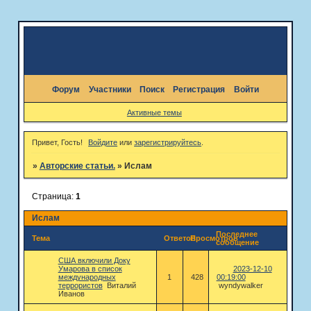
Форум
Участники
Поиск
Регистрация
Войти
Активные темы
Привет, Гость!
Войдите
или
зарегистрируйтесь
.
»
Авторские статьи.
»
Ислам
Страница:
1
Ислам
Последнее
Тема
Ответов
Просмотров
сообщение
США включили Доку
Умарова в список
2023-12-10
международных
1
428
00:19:00
террористов
Виталий
wyndywalker
Иванов