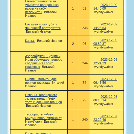
Ответственность за
убийство священника
2023-12-09
взяли на себя
1
81
14:40:09
исламисты
Виталий
wyndywalker
Иванов
Басаева помог убить
2023-12-09
чеченский «авторитет»
1
233
14:26:53
Виталий Иванов
wyndywalker
2023-12-09
Кавказ
Виталий Иванов
2
96
08:50:37
wyndywalker
Азербайджан, Турция и
Иран обсуждают вопрос
2023-12-08
соединения своих
1
244
12:24:29
железных
Виталий
wyndywalker
Иванов
Сирия – полигон для
2023-12-08
воинов джихада
Виталий
1
74
06:45:56
Иванов
wyndywalker
Страны Персидского
2023-12-08
залива введут "гей-
1
75
06:13:14
тесты" для иностранцев
wyndywalker
Виталий Иванов
Террористы «Аль-
2023-12-07
Каиды» вновь угрожают
1
240
23:22:46
Нью-Йорку
Виталий
wyndywalker
Иванов
Пламя от Корана