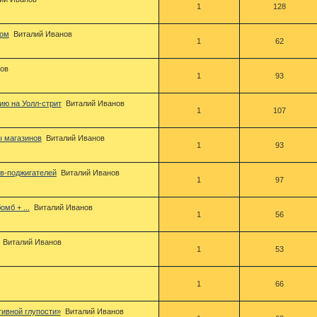
1
128
том
Виталий Иванов
1
62
ов
1
93
ию на Уолл-стрит
Виталий Иванов
1
107
ы магазинов
Виталий Иванов
1
93
в-поджигателей
Виталий Иванов
1
97
мб + ...
Виталий Иванов
1
56
Виталий Иванов
1
53
1
66
тивной глупости»
Виталий Иванов