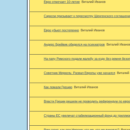
Евро отмечает 10-летие
Виталий Иванов
Саркози призывает к пересмотру Шенгенского соглашен
Евро убьют постепенно
Виталий Иванов
Андерс Брейвик обиделся на психиатров
Виталий Ивано
На папу Римского подали жалобу за езду без ремня безо
Советник Меркель: Развал Европы уже начался
Виталий
Как ломали Грецию
Виталий Иванов
Власти Греции решили не проводить референдум по евро
Страны ЕС увеличат стабилизационный фонд до триллио
Рим горит, как при Нероне: кто же, кто же виноват?
Витал