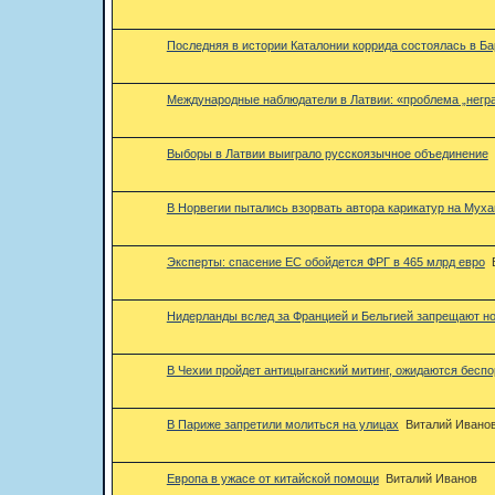
Последняя в истории Каталонии коррида состоялась в Б
Международные наблюдатели в Латвии: «проблема „негра
Выборы в Латвии выиграло русскоязычное объединение
В Норвегии пытались взорвать автора карикатур на Мух
Эксперты: спасение ЕС обойдется ФРГ в 465 млрд евро
Нидерланды вслед за Францией и Бельгией запрещают н
В Чехии пройдет антицыганский митинг, ожидаются беспо
В Париже запретили молиться на улицах
Виталий Ивано
Европа в ужасе от китайской помощи
Виталий Иванов