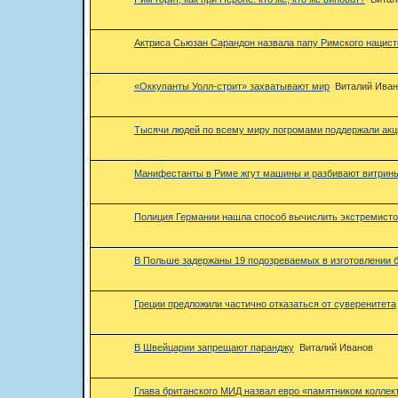
Актриса Сьюзан Сарандон назвала папу Римского нацис
«Оккупанты Уолл-стрит» захватывают мир
Виталий Иван
Тысячи людей по всему миру погромами поддержали акц
Манифестанты в Риме жгут машины и разбивают витрин
Полиция Германии нашла способ вычислить экстремисто
В Польше задержаны 19 подозреваемых в изготовлении бо
Греции предложили частично отказаться от суверенитета
В Швейцарии запрещают паранджу
Виталий Иванов
Глава британского МИД назвал евро «памятником коллек