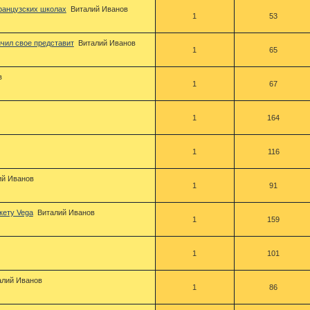
ранцузских школах
Виталий Иванов
1
53
чил свое представит
Виталий Иванов
1
65
в
1
67
1
164
1
116
ий Иванов
1
91
кету Vega
Виталий Иванов
1
159
1
101
алий Иванов
1
86