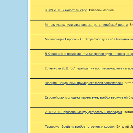
06.09.2011 Выживет ли евро
Виталий Иванов
Мятежники купили Францию за треть ливийской нефти
Ви
Миллионеры Европы и США требуют для себя больших н
В Копенгагене возле мечети застрелен один человек, еще
28 августа 2011, ЕС перейдет на противопожарные сигар
Швеция. Лондонский пример оказался заразителен
Вита
Европейская молодежь протестует, требуя вернуть ей б
25.07.2011 Еврозона: между дефолтом и распадом
Витал
Террорист Брейвик требует отречения короля
Виталий И