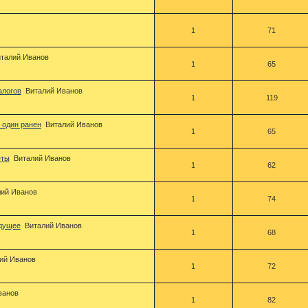
1
71
талий Иванов
1
65
алогов
Виталий Иванов
1
119
 один ранен
Виталий Иванов
1
65
еты
Виталий Иванов
1
62
лий Иванов
1
74
удущее
Виталий Иванов
1
68
ий Иванов
1
72
ванов
1
82