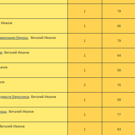
1
79
 Иванов
1
66
сламизации Европы,
Виталий Иванов
1
79
ии
Виталий Иванов
1
64
ванов
1
59
нов
2
70
сударств Евросоюза
Виталий Иванов
1
59
мощь
Виталий Иванов
1
77
Виталий Иванов
1
63