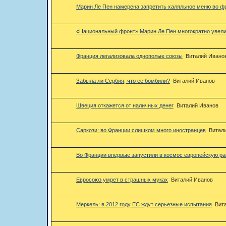
Марин Ле Пен намерена запретить халяльное меню во ф
«Национальный фронт» Марин Ле Пен многократно увели
Франция легализовала однополые союзы
Виталий Ивано
Забыла ли Сербия, что ее бомбили?
Виталий Иванов
Швеция откажется от наличных денег
Виталий Иванов
Саркози: во Франции слишком много иностранцев
Витал
Во Франции впервые запустили в космос европейскую ра
Евросоюз умрет в страшных муках
Виталий Иванов
Меркель: в 2012 году ЕС ждут серьезные испытания
Вит