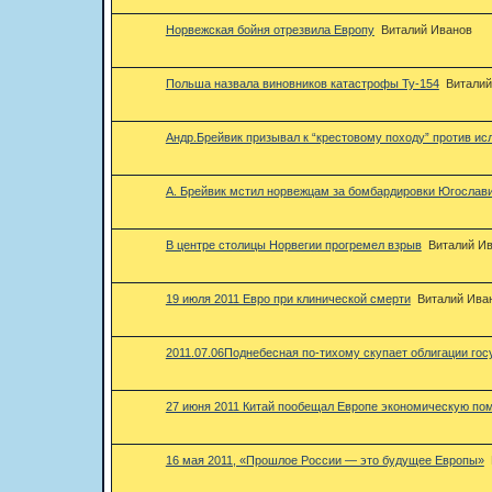
Норвежская бойня отрезвила Европу
Виталий Иванов
Польша назвала виновников катастрофы Ту-154
Виталий
Андр.Брейвик призывал к “крестовому походу” против и
А. Брейвик мстил норвежцам за бомбардировки Югослав
В центре столицы Норвегии прогремел взрыв
Виталий И
19 июля 2011 Евро при клинической смерти
Виталий Ива
2011.07.06Поднебесная по-тихому скупает облигации го
27 июня 2011 Китай пообещал Европе экономическую по
16 мая 2011, «Прошлое России — это будущее Европы»