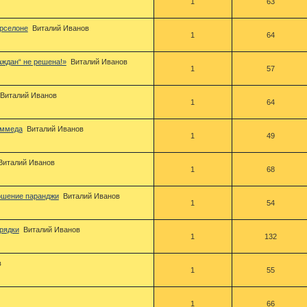
1
63
арселоне
Виталий Иванов
1
64
ждан“ не решена!»
Виталий Иванов
1
57
Виталий Иванов
1
64
аммеда
Виталий Иванов
1
49
Виталий Иванов
1
68
ошение паранджи
Виталий Иванов
1
54
рядки
Виталий Иванов
1
132
в
1
55
1
66