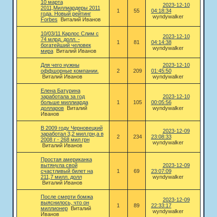
10 марта
2023-12-10
2011,Миллиардеры 2011
1
55
04:18:34
года. Новый рейтинг
wyndywalker
Forbes
Виталий Иванов
10/03/11 Карлос Слим с
2023-12-10
74 млрд. долл. -
1
81
04:14:38
богатейший человек
wyndywalker
мира
Виталий Иванов
Для чего нужны
2023-12-10
оффшорные компании.
2
209
01:45:50
Виталий Иванов
wyndywalker
Елена Батурина
заработала за год
2023-12-10
больше миллиарда
1
105
00:05:56
долларов
Виталий
wyndywalker
Иванов
В 2009 году Черновецкий
2023-12-09
заработал 3,2 мил.грн,а в
2
234
23:08:33
2008 г - 268 мил грн
wyndywalker
Виталий Иванов
Простая американка
вытянула свой
2023-12-09
счастливый билет на
1
69
23:07:09
211,7 милл. долл
wyndywalker
Виталий Иванов
После смерти бомжа
2023-12-09
выяснилось, что он
1
89
22:33:17
миллионер
Виталий
wyndywalker
Иванов