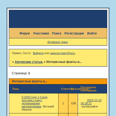
Форум
Участники
Поиск
Регистрация
Войти
Активные темы
Привет, Гость!
Войдите
или
зарегистрируйтесь
.
»
Авторские статьи.
»
Интересные факты и...
Страница:
1
Интересные факты и...
Последнее
Тема
Ответов
Просмотров
сообщение
К 2020 году 1,2 млн
россиян станут
2023-12-10
долларовыми
1
638
05:28:21
миллионерами
Виталий
wyndywalker
Иванов