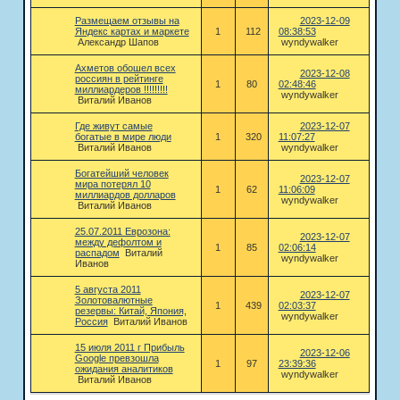
Размещаем отзывы на
2023-12-09
Яндекс картах и маркете
1
112
08:38:53
Александр Шапов
wyndywalker
Ахметов обошел всех
2023-12-08
россиян в рейтинге
1
80
02:48:46
миллиардеров !!!!!!!!!
wyndywalker
Виталий Иванов
Где живут самые
2023-12-07
богатые в мире люди
1
320
11:07:27
Виталий Иванов
wyndywalker
Богатейший человек
2023-12-07
мира потерял 10
1
62
11:06:09
миллиардов долларов
wyndywalker
Виталий Иванов
25.07.2011 Еврозона:
2023-12-07
между дефолтом и
1
85
02:06:14
распадом
Виталий
wyndywalker
Иванов
5 августа 2011
2023-12-07
Золотовалютные
1
439
02:03:37
резервы: Китай, Япония,
wyndywalker
Россия
Виталий Иванов
15 июля 2011 г Прибыль
2023-12-06
Google превзошла
1
97
23:39:36
ожидания аналитиков
wyndywalker
Виталий Иванов