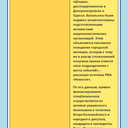
«Шторм»,
дислоцированные в
Днепропетровске и
Одессе. Батальоны были
недавно укомплектованы
подготовленными
активистами
националистических
организаций. Этим
объясняется пассивное
поведение городской
милиции, которая к тому
же в разгар столкновений
получила приказ отвести
свои подразделения с
места событий», -
рассказал источник РИА
«Новости».
По его данным, прямое
финансирование
спецбатальонов
осуществляется из
активов украинского
бизнесмена и политика
Игоря Коломойского и
народного депутата,
кандидата в президенты