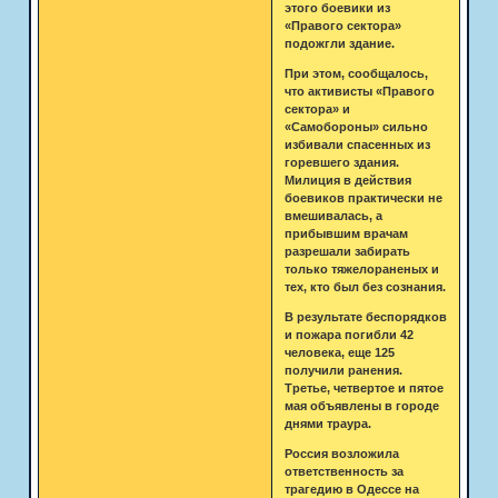
этого боевики из
«Правого сектора»
подожгли здание.
При этом, сообщалось,
что активисты «Правого
сектора» и
«Самобороны» сильно
избивали спасенных из
горевшего здания.
Милиция в действия
боевиков практически не
вмешивалась, а
прибывшим врачам
разрешали забирать
только тяжелораненых и
тех, кто был без сознания.
В результате беспорядков
и пожара погибли 42
человека, еще 125
получили ранения.
Третье, четвертое и пятое
мая объявлены в городе
днями траура.
Россия возложила
ответственность за
трагедию в Одессе на