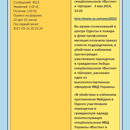
спецбатальонов «Восток»
Сообщений:
4513
и «Шторм» 3 мая 2014,
Уважение:
[+0/-0]
14:22
Позитив:
[+0/-0]
Провел на форуме:
http://www.vz.ru/news/2014/5/3/6850
22 дня 15 часов
Последний визит:
Во время столкновений в
2017-03-14 20:15:20
центре Одессы и пожара
в Доме профсоюзов
милиция получила приказ
отвести подразделения, в
убийствах и избиениях
протестующих
участвовали переодетые
в гражданское бойцы
спецбатальонов «Восток»
и «Шторм», рассказал
один из
высокопоставленных
офицеров МВД Украины.
«В убийствах и избиениях
противников Майдана в
Одессе участвовали
переодетые в
гражданскую одежду
военнослужащие
спецбатальонов МВД
Украины «Восток» и