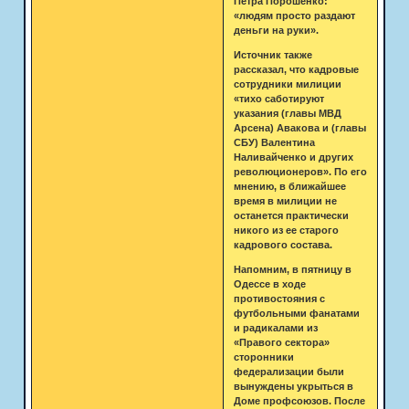
Петра Порошенко:
«людям просто раздают
деньги на руки».
Источник также
рассказал, что кадровые
сотрудники милиции
«тихо саботируют
указания (главы МВД
Арсена) Авакова и (главы
СБУ) Валентина
Наливайченко и других
революционеров». По его
мнению, в ближайшее
время в милиции не
останется практически
никого из ее старого
кадрового состава.
Напомним, в пятницу в
Одессе в ходе
противостояния с
футбольными фанатами
и радикалами из
«Правого сектора»
сторонники
федерализации были
вынуждены укрыться в
Доме профсоюзов. После