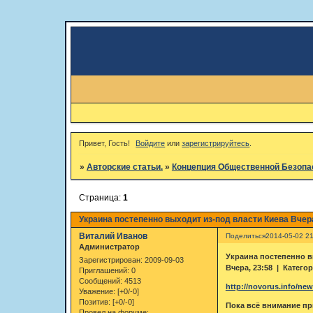
Привет, Гость!
Войдите
или
зарегистрируйтесь
.
»
Авторские статьи.
»
Концепция Общественной Безопа
Страница:
1
Украина постепенно выходит из-под власти Киева Вчера,
Виталий Иванов
Поделиться
2014-05-02 21
Администратор
Украина постепенно в
Зарегистрирован
: 2009-09-03
Вчера, 23:58 | Катего
Приглашений:
0
Сообщений:
4513
http://novorus.info/new
Уважение:
[+0/-0]
Позитив:
[+0/-0]
Пока всё внимание пр
Провел на форуме: