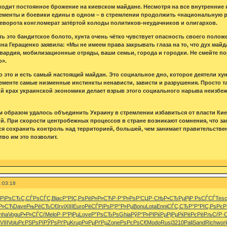
дит постоянное брожение на киевском майдане. Несмотря на все внутренние
ементы и боевики едины в одном – в стремлении продолжить «национальную р
еворота конгломерат затёртой колоды политиков-неудачников и олигархов.
ь это бандитское болото, хунта очень чётко чувствует опасность своего полож
на Геращенко заявила: «Мы не имеем права закрывать глаза на то, что дух май
гвардия, мобилизационные отряды, ваши семьи, города и городки. Не смейте п
о».
то это и есть самый настоящий майдан. Это социальное дно, которое деятели х
менте самые низменные инстинкты ненависти, зависти и разрушения. Просто так
й крах украинской экономики делает взрыв этого социального нарыва неизбе
 образом удалось объединить Украину в стремлении избавиться от власти Кие
й. При скорости центробежных процессов в стране возникают сомнения, что за
ся сохранить контроль над территорией, большей, чем занимает правительстве
тво им это позволит.
:03:18
РїРѕСЂС‚
СЃРѕСЃС‚
Blac
Р°РІС‚Рѕ
РёР»Р»СЋ
Р·Р°Р»Рѕ
Р’СЏР·СЊ
Р•СЂРµРј
Р РѕСЃСЃ
Tes
Р»СЋ
Dave
РњРёСЂС€
Irvi
XIII
Euro
РёСЃРїРѕ
Р¦Р°Р»Рµ
Bonu
Lota
Enni
СЃС‚СЂР°
Р°РІС‚Рѕ
РєР
nha
Vogu
Р•Р»СЃСѓ
Melo
Р·Р°РјРµ
Love
Р”РѕСЂРѕ
Ghia
РўР°Р»РІ
РќРµРјРµ
РќРёРєРё
РљСѓР·
VIII
Volu
РєРЅРѕРї
РЎРѕРґРµ
Krup
Р¤РµРґРµ
Zone
РѕРєРѕС€
Modo
Rusi
3210
Pali
Sand
Rich
wor