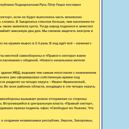
ублики Подкарпатская Русь Пётр Гецко поставил
сектор», если не будет выполнена часть женевских
ь сложно. В Закарпатье стволов больше, чем населения по
ь также захватила хунта. Тогда народ поднялся и зачистил
 займёт максимум два дня. Мы сможем защитить венгров и
 на оружие вырос в 2-3 раза. В ход идёт всё – начиная с
ты местной самообороны и «Правого сектора» взяли
огласования с общиной. «Нового начальника жители
 здание МВД, выразив тем самым несогласие с назначением
нковск уже сформировал собственную армию под
ти разделят на четыре округа – Ивано-Франковский,
 Во всех районах области, входящих в эти четыре округа,
амообороны вызывает резкое отторжение со стороны
ды. Встроившийся в центральную власть «Правый сектор»,
 отдавших приказ поджечь офис «Свободы» во Львове. Что
 о создании независимых республик. Херсон, Запорожье,