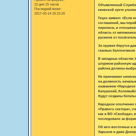
22 дня 15 часов
Объявленный Службой
Последний визит:
киевской хунте ультим
2017-03-14 20:15:20
Гецко заявил: «Если 
соглашений, мы перей
переписи, и отношение
область от мятежнико
русинов от посягатель
За оружие берутся даж
газовых баллончиков 
В западных областях
штурмом районную адм
района должны выбрат
Не принимают киевски
на должность началь
названием «Народное 
Калушский, Коломыйск
будут созданы баталь
Народное ополчение 
«Правого сектора», с
как и ВО «Свобода», 
последовало за форм
Об юго-восточных и ю
Харьков и даже Днепр