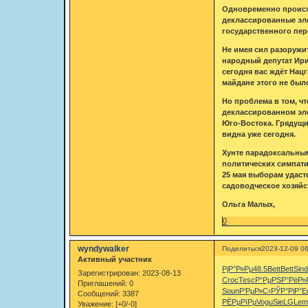
Одновременно происхо
деклассированные эл
государственного пер
Не имея сил разоружит
народный депутат Ири
сегодня вас ждёт Нац
майдане этого не был
Но проблема в том, ч
деклассированном эле
Юго-Востока. Грядущи
видна уже сегодня.
Хунте парадоксальным
политических симпати
25 мая выборам удаст
садоводческое хозяйс
Ольга Малых,
0
wyndywalker
Поделиться
2023-12-09 06
Активный участник
РјР°Р»Рµ
48.5
Bett
Bett
Sind
Зарегистрирован
: 2023-08-13
Croc
Tesc
Р“РµРЅР°
РёР»
Приглашений:
0
Soun
Р‘РµР»С‹
РЎР°РіР°
E
Сообщений:
3387
РЁРµРїРµ
Vogu
SieL
GLem
Уважение:
[+0/-0]