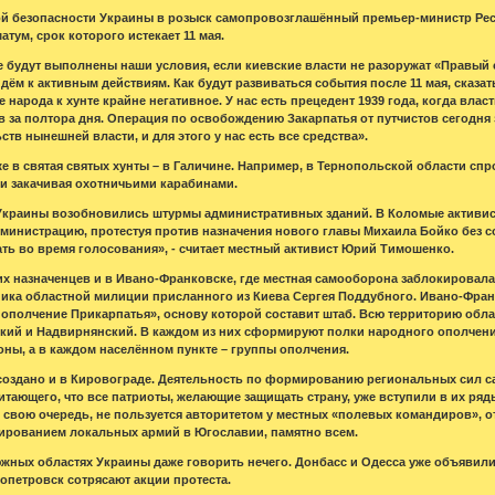
 безопасности Украины в розыск самопровозглашённый премьер-министр Респ
атум, срок которого истекает 11 мая.
не будут выполнены наши условия, если киевские власти не разоружат «Правый 
дём к активным действиям. Как будут развиваться события после 11 мая, сказат
 народа к хунте крайне негативное. У нас есть прецедент 1939 года, когда власт
в за полтора дня. Операция по освобождению Закарпатья от путчистов сегодня
ств нынешней власти, и для этого у нас есть все средства».
е в святая святых хунты – в Галичине. Например, в Тернопольской области спрос
и закачивая охотничьими карабинами.
 Украины возобновились штурмы административных зданий. В Коломые активис
инистрацию, протестуя против назначения нового главы Михаила Бойко без с
ь во время голосования», - считает местный активист Юрий Тимошенко.
х назначенцев и в Ивано-Франковске, где местная самооборона заблокировала
ника областной милиции присланного из Киева Сергея Поддубного. Ивано-Фра
ополчение Прикарпатья», основу которой составит штаб. Всю территорию облас
ий и Надвирнянский. В каждом из них сформируют полки народного ополчения.
оны, а в каждом населённом пункте – группы ополчения.
создано и в Кировограде. Деятельность по формированию региональных сил с
читающего, что все патриоты, желающие защищать страну, уже вступили в их ря
в свою очередь, не пользуется авторитетом у местных «полевых командиров»,
ированием локальных армий в Югославии, памятно всем.
жных областях Украины даже говорить нечего. Донбасс и Одесса уже объявили
опетровск сотрясают акции протеста.