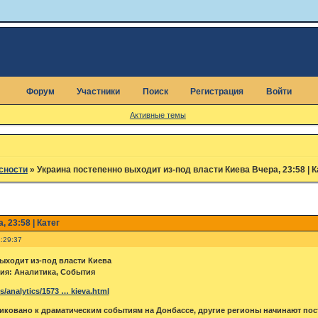
Форум
Участники
Поиск
Регистрация
Войти
Активные темы
сности
»
Украина постепенно выходит из-под власти Киева Вчера, 23:58 | К
 23:58 | Катег
:29:37
ыходит из-под власти Киева
рия: Аналитика, События
s/analytics/1573 … kieva.html
иковано к драматическим событиям на Донбассе, другие регионы начинают пос