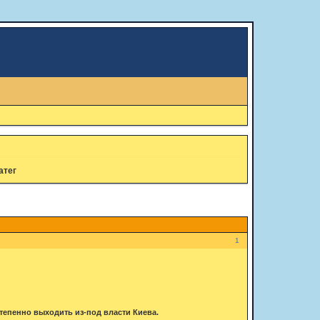
атег
1
тепенно выходить из-под власти Киева.