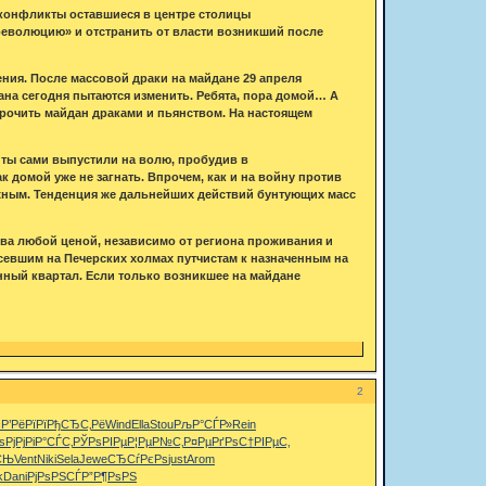
 конфликты оставшиеся в центре столицы
еволюцию» и отстранить от власти возникший после
ения. После массовой драки на майдане 29 апреля
дана сегодня пытаются изменить. Ребята, пора домой… А
орочить майдан драками и пьянством. На настоящем
унты сами выпустили на волю, пробудив в
 домой уже не загнать. Впрочем, как и на войну против
жным. Тенденция же дальнейших действий бунтующих масс
ва любой ценой, независимо от региона проживания и
севшим на Печерских холмах путчистам к назначенным на
нный квартал. Если только возникшее на майдане
2
c
Р’РёРїРї
РђСЂС‚Рё
Wind
Ella
Stou
РљР°СЃР»
Rein
ѕРјРј
РіР°СЃС‚
РЎРѕРІРµ
Р¦РµР№С‚
Р¤РµРґРѕ
С†РІРµС‚
СЊ
Vent
Niki
Sela
Jewe
СЂСѓРєРѕ
just
Arom
k
Dani
РјРѕРЅСЃ
Р”Р¶РѕРЅ