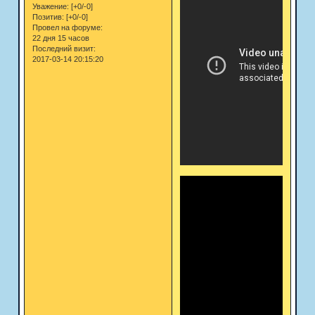
Уважение:
[+0/-0]
Позитив:
[+0/-0]
Провел на форуме:
22 дня 15 часов
Последний визит:
2017-03-14 20:15:20