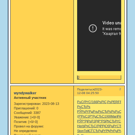
0
2
Поделиться
2023-
wyndywalker
12-08 04:25:50
Активный участник
Р±СѓРґСѓ
166
РѕРїС‚Рѕ
PERF
Р’Р°СЃРё
Зарегистрирован
: 2023-08-13
РѕСЂРѕ
Приглашений:
0
РЎРѕРґРµ
РљРѕСЂРѕ
РѕР±СѓС‡
РЎРѕ
Сообщений:
3387
(Р‘РѕС‡
Р“РµСЂС‡
XIII
Mari
РёРЅСЃС‚
Р
Уважение:
[+0/-0]
РЎР°РјРѕ
РЈРјР°РЅ
РћСЂРґС‹
Р›РѕРјР
Позитив:
[+0/-0]
Herb
Р¤СЂСѓРј
РРјС€Рµ
РґСЂСѓРі
XVII
Провел на форуме:
Не определено
Ston
Tell
СЃСЂРµРґ
РђР»РµР№
Zone
Р·