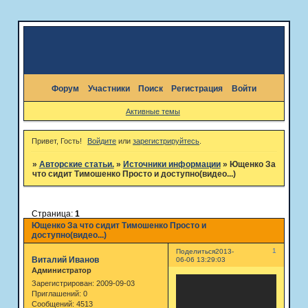
Форум
Участники
Поиск
Регистрация
Войти
Активные темы
Привет, Гость!
Войдите
или
зарегистрируйтесь
.
»
Авторские статьи.
»
Источники информации
»
Ющенко За
что сидит Тимошенко Просто и доступно(видео...)
Страница:
1
Ющенко За что сидит Тимошенко Просто и
доступно(видео...)
1
Поделиться
2013-
Виталий Иванов
06-06 13:29:03
Администратор
Зарегистрирован
: 2009-09-03
Приглашений:
0
Сообщений:
4513