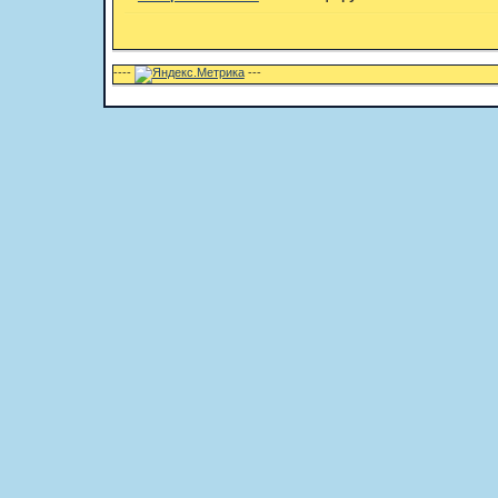
----
---