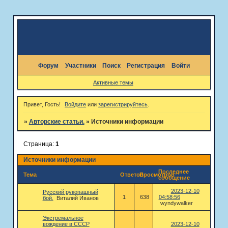
Форум
Участники
Поиск
Регистрация
Войти
Активные темы
Привет, Гость!
Войдите
или
зарегистрируйтесь
.
»
Авторские статьи.
»
Источники информации
Страница:
1
Источники информации
Последнее
Тема
Ответов
Просмотров
сообщение
2023-12-10
Русский рукопашный
1
638
04:58:56
бой.
Виталий Иванов
wyndywalker
Экстремальное
вождение в СССР
2023-12-10