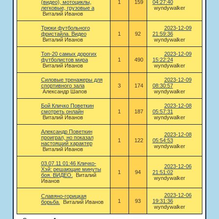
(видео), мотоциклы,
1
159
04:27:40
легковые, грузовые а
wyndywalker
Виталий Иванов
Трюки футбольного
2023-12-09
фристайла. Видео
1
92
21:59:36
Виталий Иванов
wyndywalker
Топ-20 самых дорогих
2023-12-09
футболистов мира
1
490
15:22:24
Виталий Иванов
wyndywalker
Силовые тренажеры для
2023-12-09
спортивного зала
3
174
08:30:57
Александр Шапов
wyndywalker
Бой Кличко Поветкин
2023-12-08
смотреть онлайн
1
187
05:57:31
Виталий Иванов
wyndywalker
Александр Поветкин
2023-12-08
проиграл, но показал
1
122
05:54:53
настоящий характер
wyndywalker
Виталий Иванов
03.07.11 01:46 Кличко-
2023-12-06
Хэй: решающие минуты
1
94
21:51:02
боя. ВИДЕО.
Виталий
wyndywalker
Иванов
2023-12-06
Славяно-горицкая
1
93
19:31:36
борьба.
Виталий Иванов
wyndywalker