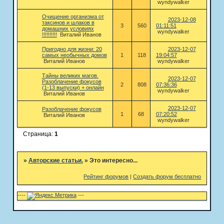
wyndywalker
Очищение организма от
2023-12-08
таксинов и шлаков в
3
560
01:11:51
домашних условиях
wyndywalker
!!!!!!!!!!
Виталий Иванов
Пригодно для жизни: 20
2023-12-07
самых необычных домов
1
118
19:04:57
Виталий Иванов
wyndywalker
Тайны великих магов.
2023-12-07
Разоблачение фокусов
2
808
07:36:36
(1-13 выпуски) + онлайн
wyndywalker
Виталий Иванов
2023-12-07
Разоблачение фокусов
1
68
07:20:52
Виталий Иванов
wyndywalker
Страница:
1
»
Авторские статьи.
»
Это интересно...
Рейтинг форумов
|
Создать форум бесплатно
----
---