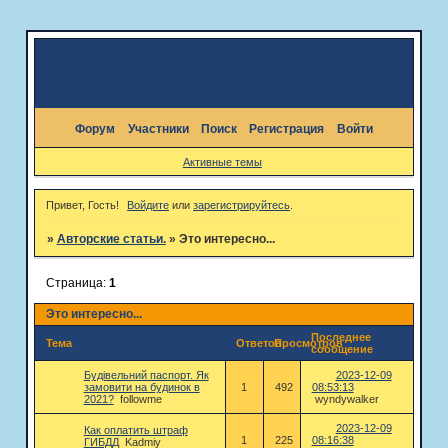
Форум
Участники
Поиск
Регистрация
Войти
Активные темы
Привет, Гость!
Войдите
или
зарегистрируйтесь
.
»
Авторские статьи.
»
Это интересно...
Страница:
1
Это интересно...
Последнее
Тема
Ответов
Просмотров
сообщение
Будівельний паспорт. Як
2023-12-09
замовити на будинок в
1
492
08:53:13
2021?
followme
wyndywalker
2023-12-09
Как оплатить штраф
1
225
08:16:38
ГИБДД
Kadmiy