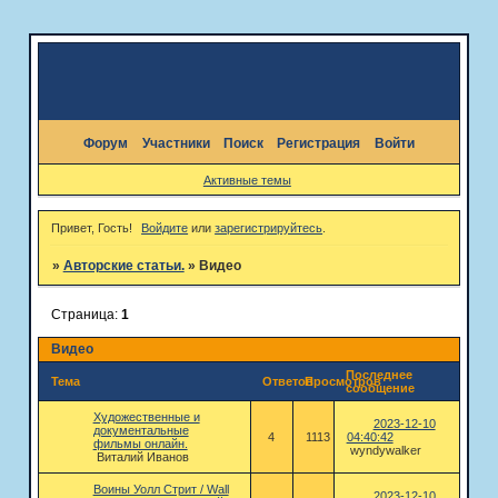
Форум
Участники
Поиск
Регистрация
Войти
Активные темы
Привет, Гость!
Войдите
или
зарегистрируйтесь
.
»
Авторские статьи.
»
Видео
Страница:
1
Видео
Последнее
Тема
Ответов
Просмотров
сообщение
Художественные и
2023-12-10
документальные
4
1113
04:40:42
фильмы онлайн.
wyndywalker
Виталий Иванов
Воины Уолл Стрит / Wall
2023-12-10