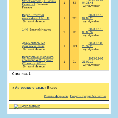
Street Warriors ( Онлайн /
1
83
04:36:46
Скачать )
Виталий
wyndywalker
Иванов
Видео + текст от
2023-12-10
www.virtuosclub.ru !!!
1
225
04:09:26
Виталий Иванов
wyndywalker
2023-12-10
1-40
Виталий Иванов
9
126
00:08:32
wyndywalker
Документальные
2023-12-06
фильмы онлайн.
1
121
23:37:29
Виталий Иванов
wyndywalker
Видеозапись киевского
2023-12-06
семинара А.М. Герчика
1
91
21:02:12
(26 марта, 2011 г.)
wyndywalker
Виталий Иванов
Страница:
1
»
Авторские статьи.
»
Видео
Рейтинг форумов
|
Создать форум бесплатно
----
---